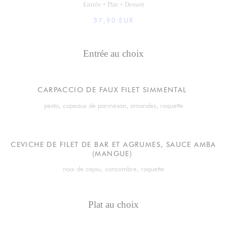
Entrée + Plat + Dessert
37,90 EUR
Entrée au choix
CARPACCIO DE FAUX FILET SIMMENTAL
pesto, copeaux de parmesan, amandes, roquette
CEVICHE DE FILET DE BAR ET AGRUMES, SAUCE AMBA
(MANGUE)
noix de cajou, concombre, roquette
Plat au choix