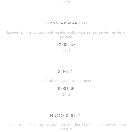
25 cl
PORNSTAR MARTINI
liqueur fruit de la passion et vanille, vodka vanillée, purée de fruit de la
passion
12,00 EUR
18 cl
SPRITZ
apérol, eau gazeuse, crémant
8,00 EUR
20 cl
HUGO SPRITZ
liqueur de fleur de sureau, crémant, feuilles de menthe, citron vert, eau
gazeuse