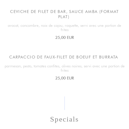
CEVICHE DE FILET DE BAR, SAUCE AMBA (FORMAT
PLAT)
avocat, concombre, noix de cajou, roquette, servi avec une portion de
frites
25,00 EUR
CARPACCIO DE FAUX-FILET DE BOEUF ET BURRATA
parmesan, pesto, tomates confites, olives noires, servi avec une portion de
frites
25,00 EUR
Specials