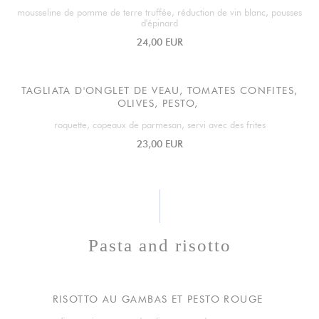
mousseline de pomme de terre truffée, réduction de vin blanc, pousses
d'épinard
24,00 EUR
TAGLIATA D'ONGLET DE VEAU, TOMATES CONFITES,
OLIVES, PESTO,
roquette, copeaux de parmesan, servi avec des frites
23,00 EUR
Pasta and risotto
RISOTTO AU GAMBAS ET PESTO ROUGE