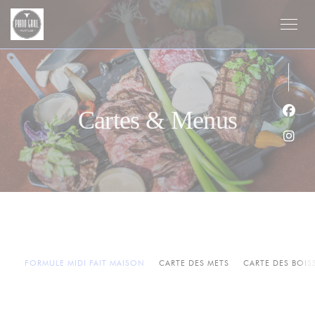
Personnalisation de vos choix en matière de cookies
Cartes & Menus
Face
Inst
FORMULE MIDI FAIT MAISON
CARTE DES METS
CARTE DES BOI