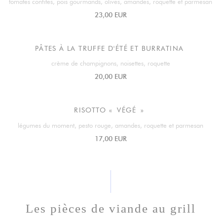
tomates confites, pois gourmands, olives, amandes, roquette et parmesan
23,00 EUR
PÂTES À LA TRUFFE D'ÉTÉ ET BURRATINA
crème de champignons, noisettes, roquette
20,00 EUR
RISOTTO « VÉGÉ »
légumes du moment, pesto rouge, amandes, roquette et parmesan
17,00 EUR
Les pièces de viande au grill