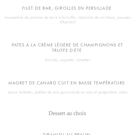
FILET DE BAR, GIROLLES EN PERSILLADE
mousseline de pomme de terre à la truffe, réduction de vin blanc, pousses
d'épinard
PATES À LA CRÈME LÉGÈRE DE CHAMPIGNONS ET
TRUFFE D'ÉTÉ
burrata, roquette, noisettes
MAGRET DE CANARD CUIT EN BASSE TEMPÉRATURE
sauce tonkatsu, poêlée de pois gourmands au soja et gingembre, udon
Dessert au choix
TIRAMISU AU PRALIN