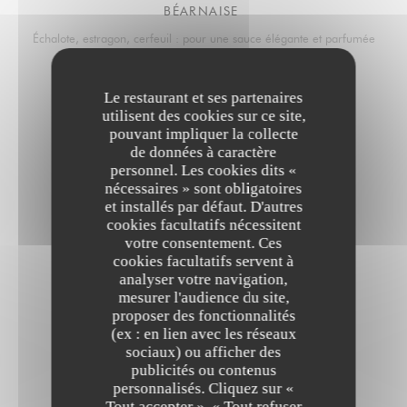
BÉARNAISE
Échalote, estragon, cerfeuil : pour une sauce élégante et parfumée
Le restaurant et ses partenaires
CHAMPIGNONS
utilisent des cookies sur ce site,
pouvant impliquer la collecte
Champignons de saison légèrement crémés
de données à caractère
personnel. Les cookies dits «
nécessaires » sont obligatoires
PIANO CHUT
et installés par défaut. D'autres
cookies facultatifs nécessitent
C'est un secret, à découvrir absolument
votre consentement. Ces
cookies facultatifs servent à
analyser votre navigation,
Garniture au choix
mesurer l'audience du site,
proposer des fonctionnalités
(ex : en lien avec les réseaux
sociaux) ou afficher des
MOUSSELINE DE POMME DE TERRE TRUFFÉE
publicités ou contenus
personnalisés. Cliquez sur «
Tout accepter », « Tout refuser