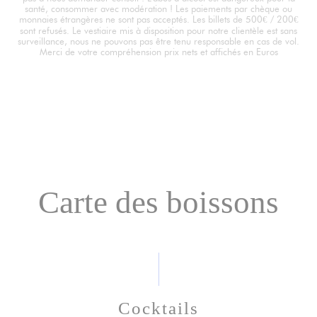
santé, consommer avec modération ! Les paiements par chèque ou
monnaies étrangères ne sont pas acceptés. Les billets de 500€ / 200€
sont refusés. Le vestiaire mis à disposition pour notre clientèle est sans
surveillance, nous ne pouvons pas être tenu responsable en cas de vol.
Merci de votre compréhension prix nets et affichés en Euros
Carte des boissons
Cocktails