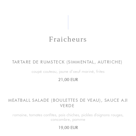
Fraicheurs
TARTARE DE RUMSTECK (SIMMENTAL, AUTRICHE)
coupé couteau, jaune d’oeuf mariné, frites
21,00 EUR
MEATBALL SALADE (BOULETTES DE VEAU), SAUCE AJI
VERDE
romaine, tomates confites, pois chiches, pickles d'oignons rouges,
concombre, pomme
19,00 EUR