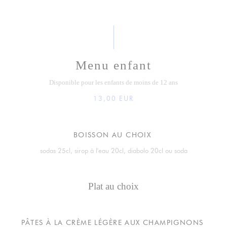
Menu enfant
Disponible pour les enfants de moins de 12 ans
13,00 EUR
BOISSON AU CHOIX
sodas 25cl, sirop à l'eau 20cl, diabolo 20cl ou soda
Plat au choix
PÂTES À LA CRÈME LÉGÈRE AUX CHAMPIGNONS