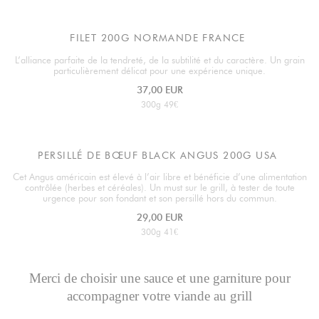
FILET 200G NORMANDE FRANCE
L’alliance parfaite de la tendreté, de la subtilité et du caractère. Un grain
particulièrement délicat pour une expérience unique.
37,00 EUR
300g 49€
PERSILLÉ DE BŒUF BLACK ANGUS 200G USA
Cet Angus américain est élevé à l’air libre et bénéficie d’une alimentation
contrôlée (herbes et céréales). Un must sur le grill, à tester de toute
urgence pour son fondant et son persillé hors du commun.
29,00 EUR
300g 41€
Merci de choisir une sauce et une garniture pour
accompagner votre viande au grill