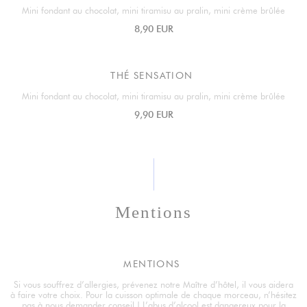
Mini fondant au chocolat, mini tiramisu au pralin, mini crème brûlée
8,90 EUR
THÉ SENSATION
Mini fondant au chocolat, mini tiramisu au pralin, mini crème brûlée
9,90 EUR
Mentions
MENTIONS
Si vous souffrez d’allergies, prévenez notre Maître d’hôtel, il vous aidera
à faire votre choix. Pour la cuisson optimale de chaque morceau, n’hésitez
pas à nous demander conseil ! L’abus d’alcool est dangereux pour la