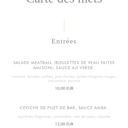
Entrées
SALADE MEATBALL (BOULETTES DE VEAU FAITES
MAISON), SAUCE AJI VERDE
romaine, tomates confites, pois chiches, pickles d'oignons rouges,
concombre, pomme
10,00 EUR
CEVICHE DE FILET DE BAR, SAUCE AMBA
suprêmes d'agrumes, concombre, noix de cajou, roquette
13,00 EUR