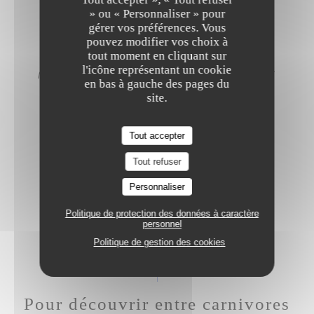
» ou « Personnaliser » pour
FRITES
gérer vos préférences. Vous
pouvez modifier vos choix à
tout moment en cliquant sur
l'icône représentant un cookie
MESCLUN DE SALADE, OIGNONS ROUGES ET
en bas à gauche des pages du
MÉLANGES DE GRAINES
site.
Tout accepter
POLENTA CRÉMEUSE
Tout refuser
Personnaliser
POÊLÉE DE LÉGUMES
Politique de protection des données à caractère
personnel
Politique de gestion des cookies
Pour découvrir entre carnivores