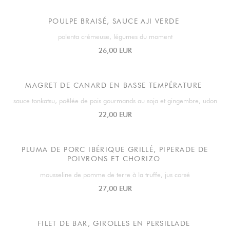
POULPE BRAISÉ, SAUCE AJI VERDE
polenta crémeuse, légumes du moment
26,00 EUR
MAGRET DE CANARD EN BASSE TEMPÉRATURE
sauce tonkatsu, poêlée de pois gourmands au soja et gingembre, udon
22,00 EUR
PLUMA DE PORC IBÉRIQUE GRILLÉ, PIPERADE DE
POIVRONS ET CHORIZO
mousseline de pomme de terre à la truffe, jus corsé
27,00 EUR
FILET DE BAR, GIROLLES EN PERSILLADE