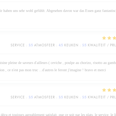
wir haben uns sehr wohl gefühlt. Abgesehen davon war das Essen ganz fantastisc
SERVICE
:
5
/5
ATMOSFEER
:
4
/5
KEUKEN
:
5
/5
KWALITEIT / PRI
isine pleine de saveurs d'ailleurs ( ceviche , poulpe au chorizo, risotto au gamba
on , ce n'est pas mon truc ...d'autres le feront j'imagine ! bravo et merci
SERVICE
:
5
/5
ATMOSFEER
:
5
/5
KEUKEN
:
5
/5
KWALITEIT / PRI
 déçu et toujours agreablement satisfait, que ce soit par les plats, le service, le 