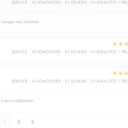
SERVICE
:
5
/5
ATMOSFEER
:
5
/5
KEUKEN
:
5
/5
KWALITEIT / PRI
e changez rien. A bientot
SERVICE
:
5
/5
ATMOSFEER
:
5
/5
KEUKEN
:
5
/5
KWALITEIT / PRI
SERVICE
:
5
/5
ATMOSFEER
:
5
/5
KEUKEN
:
5
/5
KWALITEIT / PRI
 Le service également.
1
2
3