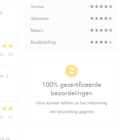
Service
h!
Atmosfeer
Menu's
Kwaliteit/Prijs
JS
:
5
/5
s...)
100% gecertificeerde
beoordelingen
Onze klanten hebben na hun reservering
een beoordeling gegeven
JS
:
5
/5
lieu ou