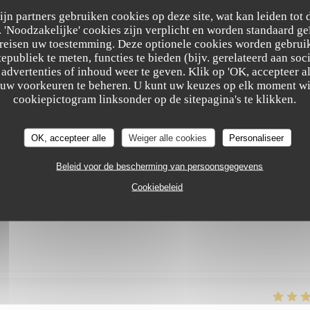
vement cet endroit où nous reviendrons avec grand plaisir!
zijn partners gebruiken cookies op deze site, wat kan leiden tot
'Noodzakelijke' cookies zijn verplicht en worden standaard ge
ereisen uw toestemming. Deze optionele cookies worden gebruik
tepubliek te meten, functies te bieden (bijv. gerelateerd aan so
advertenties of inhoud weer te geven. Klik op 'OK, accepteer alle
SERVICE
:
5
/5
ATMOSFEER
:
5
/5
KEUKEN
:
5
/5
KWALITEIT / PRI
m uw voorkeuren te beheren. U kunt uw keuzes op elk moment wi
cookiepictogram linksonder op de sitepagina's te klikken.
epas très bon. Prix raisonnable.
OK, accepteer alle
Weiger alle cookies
Personaliseer
Beleid voor de bescherming van persoonsgegevens
Cookiebeleid
SERVICE
:
5
/5
ATMOSFEER
:
5
/5
KEUKEN
:
5
/5
KWALITEIT / PRI