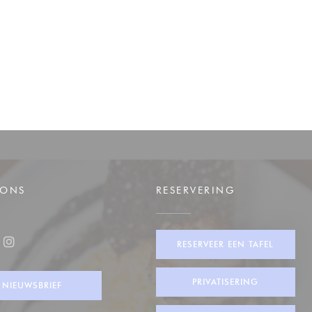
 ONS
RESERVERING
RESERVEER EEN TAFEL
ook ((opent in een nieuw venster))
Instagram ((opent in een nieuw venster))
PRIVATISERING
NIEUWSBRIEF