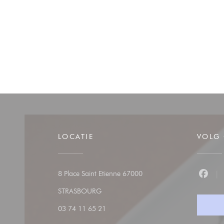
LOCATIE
VOLG
8 Place Saint Etienne 67000
Faceb
((opent in een nieuw venster))
STRASBOURG
03 74 11 65 21