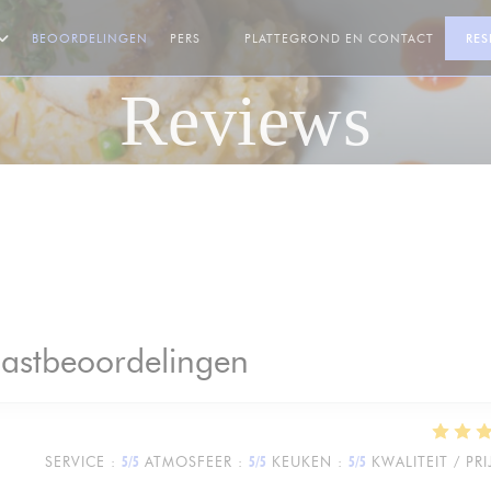
BEOORDELINGEN
PERS
PLATTEGROND EN CONTACT
RES
((OPENT IN EEN NIEUW VENSTER))
Reviews
astbeoordelingen
SERVICE
:
5
/5
ATMOSFEER
:
5
/5
KEUKEN
:
5
/5
KWALITEIT / PRI