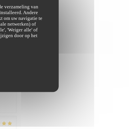
 de verzameling van
ïnstalleerd. Andere
t om uw navigatie te
ciale netwerken) of
', 'Weiger alle' of
JS
:
4
/5
jzigen door op het
JS
:
5
/5