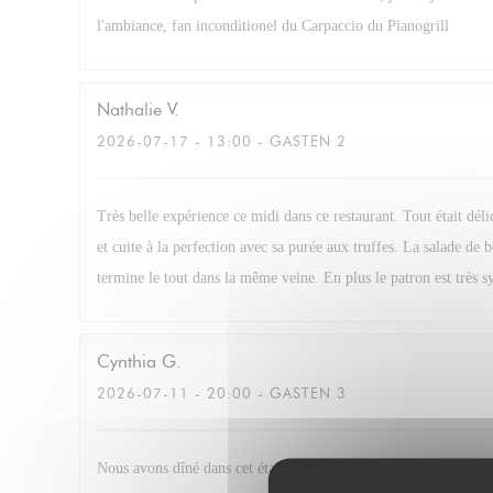
l'ambiance, fan inconditionel du Carpaccio du Pianogrill
Nathalie
V
2026-07-17
- 13:00 - GASTEN 2
Très belle expérience ce midi dans ce restaurant. Tout était dél
et cuite à la perfection avec sa purée aux truffes. La salade de 
termine le tout dans la même veine. En plus le patron est très s
Cynthia
G
2026-07-11
- 20:00 - GASTEN 3
Nous avons dîné dans cet établissement. Et nous avons passés u