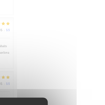
JS
:
5
/5
uhaits
 pavlova
JS
:
5
/5
sonnel