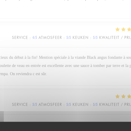
SERVICE
:
4
/5
ATMOSFEER
:
5
/5
KEUKEN
:
5
/5
KWALITEIT / PRI
icieux du début à la fin! Mention spéciale à la viande Black angus fondante à so
boulette de veau en entrée est excellente avec une sauce à tomber par terre et la
ympa. On reviendra c est sûr.
SERVICE
:
5
/5
ATMOSFEER
:
5
/5
KEUKEN
:
5
/5
KWALITEIT / PRI
n très agréable moment. La sympathie et la bienveillance de l’ensemble du per