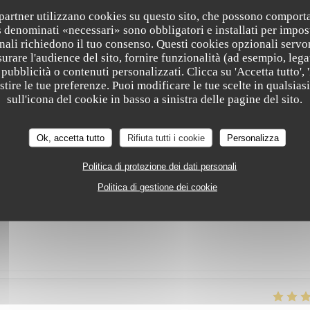
vement cet endroit où nous reviendrons avec grand plaisir!
i partner utilizzano cookies su questo sito, che possono comporta
s denominati «necessari» sono obbligatori e installati per impos
nali richiedono il tuo consenso. Questi cookies opzionali servo
urare l'audience del sito, fornire funzionalità (ad esempio, lega
pubblicità o contenuti personalizzati. Clicca su 'Accetta tutto', '
SERVIZIO
:
5
/5
ATMOSFERA
:
5
/5
CUCINA
:
5
/5
QUALITÀ / PREZ
estire le tue preferenze. Puoi modificare le tue scelte in qualsi
sull'icona del cookie in basso a sinistra delle pagine del sito.
epas très bon. Prix raisonnable.
Ok, accetta tutto
Rifiuta tutti i cookie
Personalizza
Politica di protezione dei dati personali
Politica di gestione dei cookie
SERVIZIO
:
5
/5
ATMOSFERA
:
5
/5
CUCINA
:
5
/5
QUALITÀ / PREZ