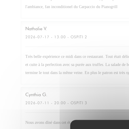
l'ambiance, fan inconditionel du Carpaccio du Pianogrill
Nathalie
V
2026-07-17
- 13:00 - OSPITI 2
Très belle expérience ce midi dans ce restaurant. Tout était dél
et cuite à la perfection avec sa purée aux truffes. La salade de 
termine le tout dans la même veine. En plus le patron est très s
Cynthia
G
2026-07-11
- 20:00 - OSPITI 3
Nous avons dîné dans cet établissement. Et nous avons passés u