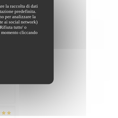
re la raccolta di dati
tazione predefinita.
no per analizzare la
te ai social network)
Rifiuta tutto' o
ZO
:
4
/5
asi momento cliccando
ZO
:
5
/5