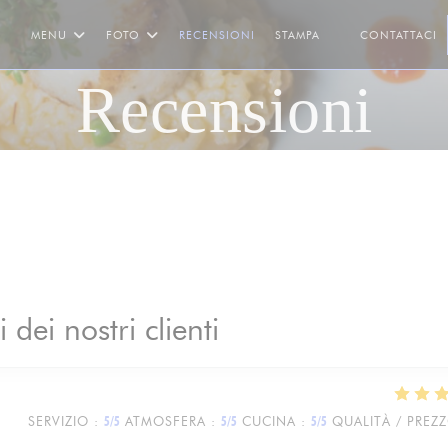
MENU
FOTO
RECENSIONI
STAMPA
CONTATTACI
((APRE UNA NUOV
Recensioni
i dei nostri clienti
SERVIZIO
:
5
/5
ATMOSFERA
:
5
/5
CUCINA
:
5
/5
QUALITÀ / PREZ