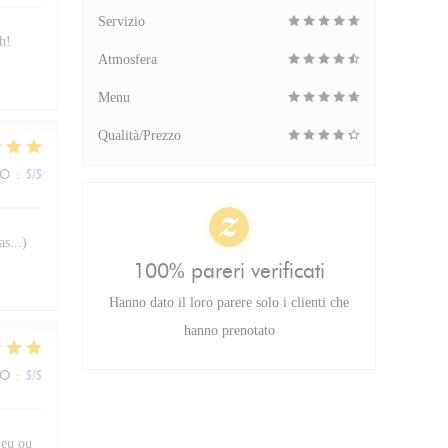
Servizio
h!
Atmosfera
Menu
Qualità/Prezzo
ZO
:
5
/5
s...)
100% pareri verificati
Hanno dato il loro parere solo i clienti che
hanno prenotato
ZO
:
5
/5
lieu ou