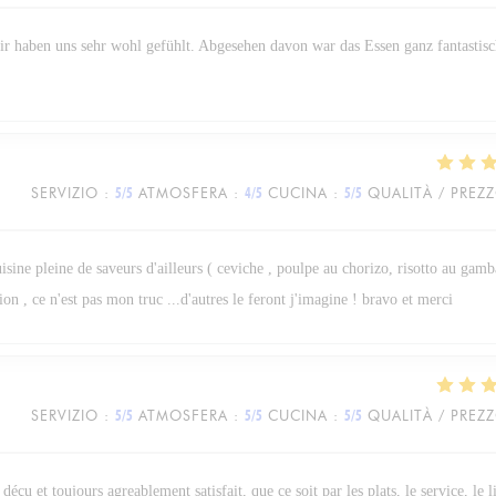
wir haben uns sehr wohl gefühlt. Abgesehen davon war das Essen ganz fantastisc
SERVIZIO
:
5
/5
ATMOSFERA
:
4
/5
CUCINA
:
5
/5
QUALITÀ / PREZ
isine pleine de saveurs d'ailleurs ( ceviche , poulpe au chorizo, risotto au gamba
on , ce n'est pas mon truc ...d'autres le feront j'imagine ! bravo et merci
SERVIZIO
:
5
/5
ATMOSFERA
:
5
/5
CUCINA
:
5
/5
QUALITÀ / PREZ
 déçu et toujours agreablement satisfait, que ce soit par les plats, le service, le 