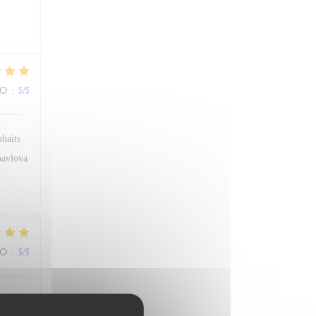
ZO
:
5
/5
uhaits
 pavlova
ZO
:
5
/5
sonnel