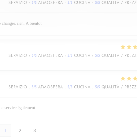
SERVIZIO
:
5
/5
ATMOSFERA
:
5
/5
CUCINA
:
5
/5
QUALITÀ / PREZ
e changez rien. A bientot
SERVIZIO
:
5
/5
ATMOSFERA
:
5
/5
CUCINA
:
5
/5
QUALITÀ / PREZ
SERVIZIO
:
5
/5
ATMOSFERA
:
5
/5
CUCINA
:
5
/5
QUALITÀ / PREZ
 Le service également.
1
2
3