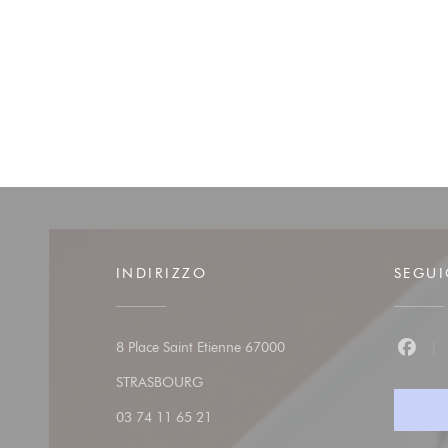
INDIRIZZO
SEGUI
8 Place Saint Etienne 67000
Faceb
((apre una nuova finestra))
STRASBOURG
03 74 11 65 21