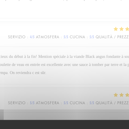
SERVIZIO
:
4
/5
ATMOSFERA
:
5
/5
CUCINA
:
5
/5
QUALITÀ / PREZ
icieux du début à la fin! Mention spéciale à la viande Black angus fondante à so
boulette de veau en entrée est excellente avec une sauce à tomber par terre et la
ympa. On reviendra c est sûr.
SERVIZIO
:
5
/5
ATMOSFERA
:
5
/5
CUCINA
:
5
/5
QUALITÀ / PREZ
n très agréable moment. La sympathie et la bienveillance de l’ensemble du per