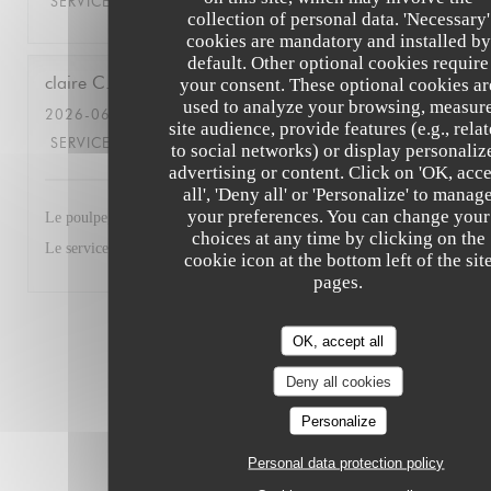
SERVICE
:
5
/5
AMBIANCE
:
5
/5
FOOD
:
5
/5
VALUE
:
5
/5
collection of personal data. 'Necessary'
cookies are mandatory and installed by
default. Other optional cookies require
claire
C
your consent. These optional cookies ar
used to analyze your browsing, measur
2026-06-17
- 12:15 - GUESTS 3
site audience, provide features (e.g., rela
SERVICE
:
5
/5
AMBIANCE
:
5
/5
FOOD
:
5
/5
VALUE
:
5
/5
to social networks) or display personaliz
advertising or content. Click on 'OK, acc
all', 'Deny all' or 'Personalize' to manag
your preferences. You can change your
Le poulpe, le ceviché, le risotto aux gambas, tout était parfait.
choices at any time by clicking on the
Le service également.
cookie icon at the bottom left of the sit
pages.
1
2
3
OK, accept all
Deny all cookies
Personalize
Personal data protection policy