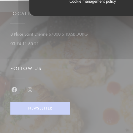
Cookie management policy
LOCATION
((opens in a new window)
8 Place Saint Etienne 67000 STRASBOURG
03 74 11 65 21
FOLLOW US
Facebook ((opens in a new window))
Instagram ((opens in a new window))
NEWSLETTER