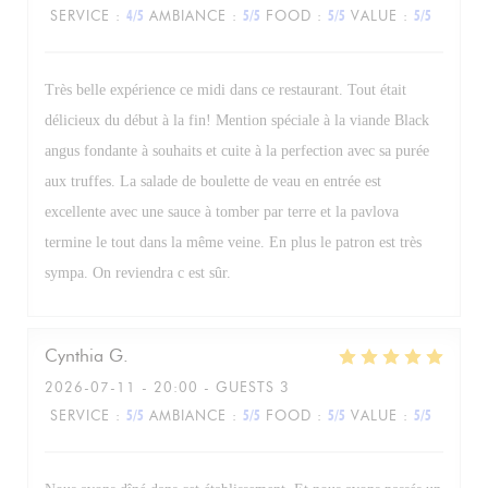
SERVICE
:
4
/5
AMBIANCE
:
5
/5
FOOD
:
5
/5
VALUE
:
5
/5
Très belle expérience ce midi dans ce restaurant. Tout était
délicieux du début à la fin! Mention spéciale à la viande Black
angus fondante à souhaits et cuite à la perfection avec sa purée
aux truffes. La salade de boulette de veau en entrée est
excellente avec une sauce à tomber par terre et la pavlova
termine le tout dans la même veine. En plus le patron est très
sympa. On reviendra c est sûr.
Cynthia
G
2026-07-11
- 20:00 - GUESTS 3
SERVICE
:
5
/5
AMBIANCE
:
5
/5
FOOD
:
5
/5
VALUE
:
5
/5