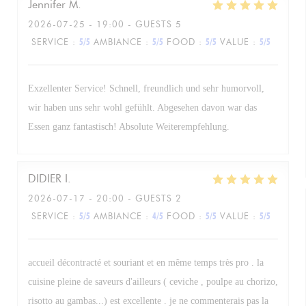
Jennifer
M
2026-07-25
- 19:00 - GUESTS 5
SERVICE
:
5
/5
AMBIANCE
:
5
/5
FOOD
:
5
/5
VALUE
:
5
/5
Exzellenter Service! Schnell, freundlich und sehr humorvoll,
wir haben uns sehr wohl gefühlt. Abgesehen davon war das
Essen ganz fantastisch! Absolute Weiterempfehlung.
DIDIER
I
2026-07-17
- 20:00 - GUESTS 2
SERVICE
:
5
/5
AMBIANCE
:
4
/5
FOOD
:
5
/5
VALUE
:
5
/5
accueil décontracté et souriant et en même temps très pro . la
cuisine pleine de saveurs d'ailleurs ( ceviche , poulpe au chorizo,
risotto au gambas...) est excellente . je ne commenterais pas la