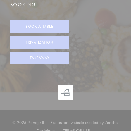
BOOKING
BOOK A TABLE
PRIVATIZATION
TAKEAWAY
((open
© 2026 Pianogrill — Restaurant website created by
Zenchef
Disclaimer
TERMS OF USE