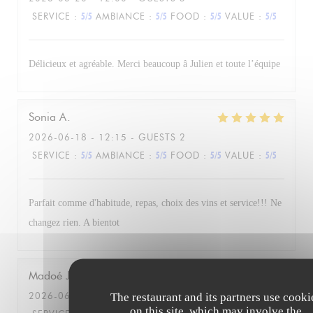
SERVICE
:
5
/5
AMBIANCE
:
5
/5
FOOD
:
5
/5
VALUE
:
5
/5
Délicieux et agréable. Merci beaucoup â Julien et toute l’équipe
Sonia
A
2026-06-18
- 12:15 - GUESTS 2
SERVICE
:
5
/5
AMBIANCE
:
5
/5
FOOD
:
5
/5
VALUE
:
5
/5
Parfait comme d'habitude, repas, choix des vins et service!!! Ne
changez rien. A bientot
Madoé
J
2026-06-16
- 21:30 - GUESTS 2
The restaurant and its partners use cooki
on this site, which may involve the