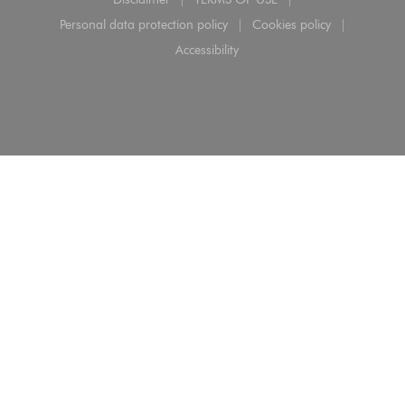
((opens in a new window))
((opens in a new window))
Personal data protection policy
Cookies policy
((opens in a new window))
((opens in a new 
Accessibility
((opens in a new window))