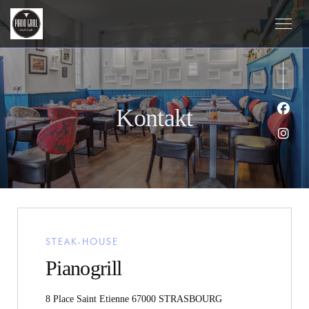
Kontakt
Face
Inst
STEAK-HOUSE
Pianogrill
((öffnet ein neues Fen
8 Place Saint Etienne 67000 STRASBOURG