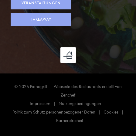
VERANSTALTUNGEN
TAKEAWAY
© 2026 Pianogrill — Webseite des Restaurants erstellt von
((öffnet ein neues Fenster))
Zenchef
Impressum
Nutzungsbedingungen
((öffnet ein neues Fenster))
((öffnet ein neues Fenster))
Politik zum Schutz personenbezogener Daten
Cookies
((öffnet ein neues Fenster))
((öffnet ein
Barrierefreiheit
((öffnet ein neues Fenster))