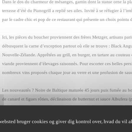
Dans le dos du charmeur de mésanges, gamin dont la statue orne la plac
terrasse d’été du Pianogrill a replié ses ailes. Invité à se réfugier à l’inté
par le cadre chic et pop de ce restaurant qui présente un choix pointu 
Ici, les pièces du boucher proviennent des frères Metzger, artisans par
débusquent la carne d’exception partout où elle se trouve : Black Ang
Nouvelle-Zélande. Apprêtées au grill, en burger, en tartare au couteau o
viande proviennent d’élevages raisonnés. Pour escorter ces belles persi
nombreux vins proposés chaque jour au verre et une profusion de sa
Les nouveautés ? Noire de Baltique maturée 45 jours puis fumée au bo
de canard et figues rôties, déclinaison de butternut et sauce Albufera (
ne concevez les vaches qu’au pré, goûtez le risotto ou les Saint-Jacqu
websted bruger cookies og giver dig kontrol over, hvad du vil a
La formule du jour est soignée (malgré son appétence pour la viande, l