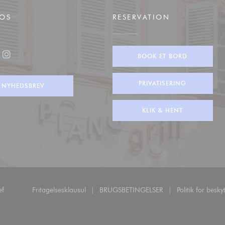
 OS
RESERVATION
BOOK ET BORD
ook ((åbner i et nyt vindue))
Instagram ((åbner i et nyt vindue))
PRIVATISERING
NYHEDSBREV
KLIK & HENT
((åbner i et nyt vindue))
ef
Fritagelsesklausul
BRUGSBETINGELSER
Politik for besk
((åbner i et nyt vindue))
((åbner i et nyt vindue))