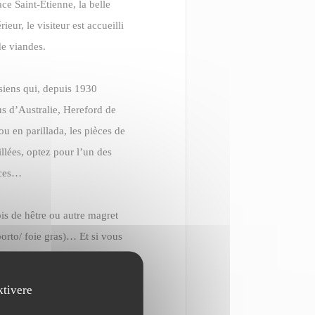
e Saint-Étienne, la belle
rieur, le visiteur est accueilli
de viandes.
isiens qui, depuis 1930
us d’Australie, Hereford de
u en parillada, les pièces de
llées, optez pour l’un des
uces…
is de hêtre ou autre magret
porto/ foie gras)… Et si vous
es snackées.
ktivere
e chef sait causer aux