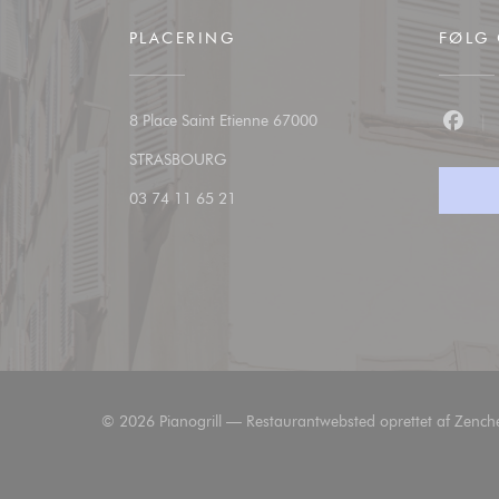
PLACERING
FØLG
8 Place Saint Etienne 67000
Faceb
((åbner i et nyt vindue))
STRASBOURG
03 74 11 65 21
© 2026 Pianogrill — Restaurantwebsted oprettet af
Zench