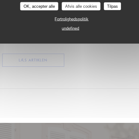
légumes et les desserts sont fait maison). Que dire de plus ? Ah, si ! Le
OK, accepter alle
Afvis alle cookies
Tilpas
et le service aimable.
Fortrolighedspolitik
Passez donc au grill !
undefined
Par JiBé Matthieu
((ÅBNER I ET NYT VINDUE))
LÆS ARTIKLEN