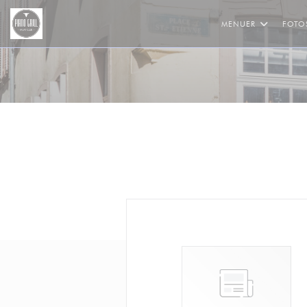
CCookie-styringspanel
MENUER
FOTO