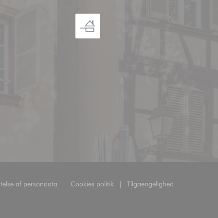
yttelse af persondata
Cookies politik
Tilgaengelighed
((åbner i et nyt vindue))
((åbner i et nyt vindue))
((åbner i et nyt vindue))