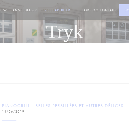
S
ANMELDELSER
PRESSEARTIKLER
KORT OG KONTAKT
B
((ÅBNER I ET NYT VINDUE))
Tryk
PIANOGRILL : BELLES PERSILLÉES ET AUTRES DÉLICES
14/06/2019