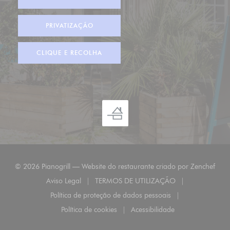
PRIVATIZAÇÃO
CLIQUE E RECOLHA
((ab
© 2026 Pianogrill — Website do restaurante criado por
Zenchef
Aviso Legal
TERMOS DE UTILIZAÇÃO
((abre numa nova janela))
((abre numa nova janela))
Política de proteção de dados pessoais
((abre numa nova janela))
Política de cookies
Acessibilidade
((abre numa nova janela))
((abre numa nova janela