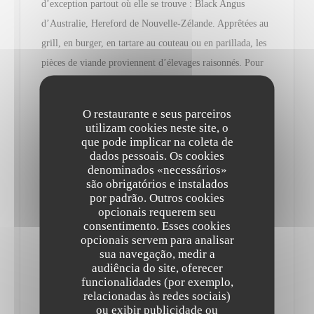
d’exception partout où elle se trouve : Black Angus
d’Australie, Hereford de Nouvelle-Zélande. Apprêtées au
grill, en burger, en tartare au couteau ou en parillada, les
pièces de viande proviennent d’élevages raisonnés. Pour
escorter ces belles persillées, optez pour l’un des
nombreux vins proposés chaque jour au verre et une
O restaurante e seus parceiros
profusion de sauces…
utilizam cookies neste site, o
que pode implicar na coleta de
dados pessoais. Os cookies
Les nouveautés ? Noire de Baltique maturée 45 jours puis
denominados «necessários»
fumée au bois de hêtre ou autre magret de canard et figues
são obrigatórios e instalados
por padrão. Outros cookies
rôties, déclinaison de butternut et sauce Albufera (porto/
opcionais requerem seu
foie gras)… Et si vous ne concevez les vaches qu’au pré,
consentimento. Esses cookies
opcionais servem para analisar
goûtez le risotto ou les Saint-Jacques snackées.
sua navegação, medir a
audiência do site, oferecer
La formule du jour est soignée (malgré son appétence
funcionalidades (por exemplo,
relacionadas às redes sociais)
pour la viande, le chef sait causer aux légumes et les
ou exibir publicidade ou