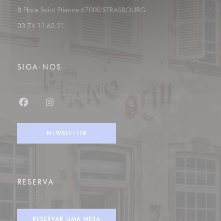
((abre numa nova janela)
8 Place Saint Etienne 67000 STRASBOURG
03 74 11 65 21
SIGA-NOS
Facebook ((abre numa nova janela))
Instagram ((abre numa nova janela))
NEWSLETTER
RESERVA
RESERVAR UMA MESA