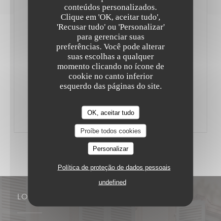
desserts sont fait maison). Que dire de plus ? Ah, si ! Les
conteúdos personalizados.
Clique em 'OK, aceitar tudo',
fauteuils sont confortables et le service aimable.
'Recusar tudo' ou 'Personalizar'
Passez donc au grill !
para gerenciar suas
preferências. Você pode alterar
suas escolhas a qualquer
Par JiBé Matthieu
momento clicando no ícone de
cookie no canto inferior
esquerdo das páginas do site.
((ABRE NUMA NOVA JANELA))
LER O ARTIGO
OK, aceitar tudo
Proíbe todos cookies
Personalizar
Política de proteção de dados pessoais
undefined
LOCAL