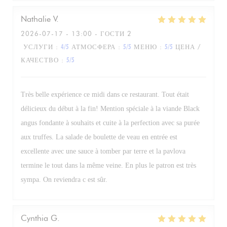
Nathalie
V
2026-07-17
- 13:00 - ГОСТИ 2
УСЛУГИ
:
4
/5
АТМОСФЕРА
:
5
/5
МЕНЮ
:
5
/5
ЦЕНА /
КАЧЕСТВО
:
5
/5
Très belle expérience ce midi dans ce restaurant. Tout était
délicieux du début à la fin! Mention spéciale à la viande Black
angus fondante à souhaits et cuite à la perfection avec sa purée
aux truffes. La salade de boulette de veau en entrée est
excellente avec une sauce à tomber par terre et la pavlova
termine le tout dans la même veine. En plus le patron est très
sympa. On reviendra c est sûr.
Cynthia
G