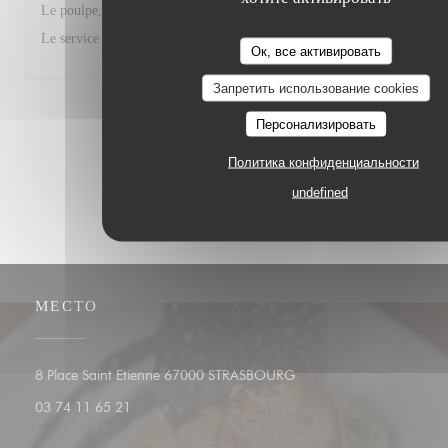
Le poulpe, le ceviché, le risotto aux gambas, tout était parfait.
Le service également.
Ок, все активировать
Запретить использование cookies
1
2
3
Персонализировать
Политика конфиденциальности
undefined
МЕСТО
((открывается в новом ок
8 Place Saint Etienne 67000 STRASBOURG
03 74 11 65 21