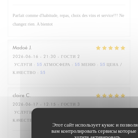
Parfait comme d'habitude, repas, choix des vins et service!!! Ne
changez rien. A bientot
Madoé
J
2026-06-16
- 21:30 - ГОСТИ 2
УСЛУГИ
:
5
/5
АТМОСФЕРА
:
5
/5
МЕНЮ
:
5
/5
ЦЕНА /
КАЧЕСТВО
:
5
/5
claire
C
2026-06-17
- 12:15 - ГОСТИ 3
УСЛУГИ
:
5
/5
АТМОСФЕРА
:
5
/5
МЕНЮ
:
5
/5
ЦЕНА /
КАЧЕСТВО
:
5
/5
Этот сайт использует кукис и позволя
вам контролировать сервисы которые
хотите активировать