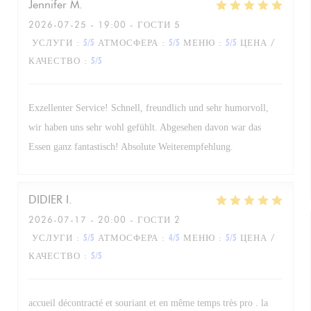
Jennifer
M
2026-07-25
- 19:00 - ГОСТИ 5
УСЛУГИ
:
5
/5
АТМОСФЕРА
:
5
/5
МЕНЮ
:
5
/5
ЦЕНА /
КАЧЕСТВО
:
5
/5
Exzellenter Service! Schnell, freundlich und sehr humorvoll,
wir haben uns sehr wohl gefühlt. Abgesehen davon war das
Essen ganz fantastisch! Absolute Weiterempfehlung.
DIDIER
I
2026-07-17
- 20:00 - ГОСТИ 2
УСЛУГИ
:
5
/5
АТМОСФЕРА
:
4
/5
МЕНЮ
:
5
/5
ЦЕНА /
КАЧЕСТВО
:
5
/5
accueil décontracté et souriant et en même temps très pro . la