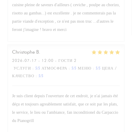
cuisine pleine de saveurs d'ailleurs ( ceviche , poulpe au chorizo,
risotto au gambas...) est excellente . je ne commenterais pas la
partie viande d'exception , ce n'est pas mon truc ...d'autres le
feront j'imagine ! bravo et merci
Christophe
B
2026-07-17
- 12:00 - ГОСТИ 2
УСЛУГИ
:
5
/5
АТМОСФЕРА
:
5
/5
МЕНЮ
:
5
/5
ЦЕНА /
КАЧЕСТВО
:
5
/5
Je suis client depuis l'ouverture de cet endroit, je n'ai jamais été
déçu et toujours agreablement satisfait, que ce soit par les plats,
le service, le lieu ou l'ambiance, fan inconditionel du Carpaccio
du Pianogrill