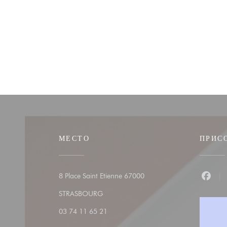
МЕСТО
ПРИС
8 Place Saint Etienne 67000
Faceb
((открывается в новом окне))
STRASBOURG
03 74 11 65 21