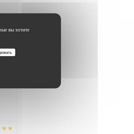
рые вы хотите
ВО
:
4
/5
ровать
ВО
:
5
/5