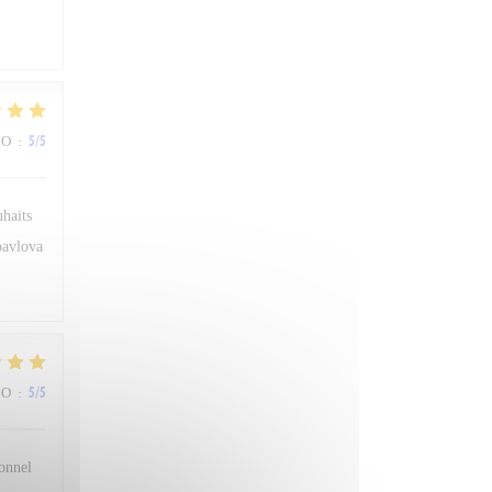
ВО
:
5
/5
uhaits
 pavlova
ВО
:
5
/5
sonnel