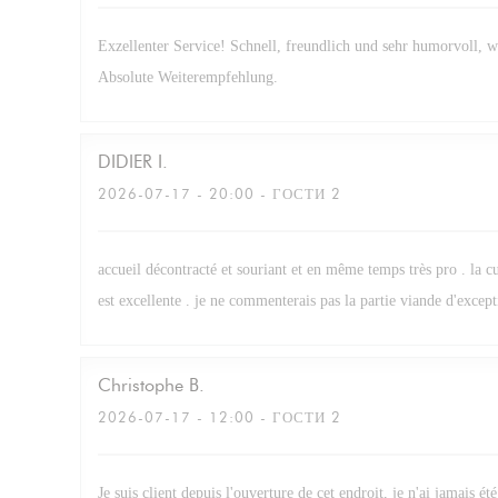
Exzellenter Service! Schnell, freundlich und sehr humorvoll, 
Absolute Weiterempfehlung.
DIDIER
I
2026-07-17
- 20:00 - ГОСТИ 2
accueil décontracté et souriant et en même temps très pro . la cu
est excellente . je ne commenterais pas la partie viande d'excepti
Christophe
B
2026-07-17
- 12:00 - ГОСТИ 2
Je suis client depuis l'ouverture de cet endroit, je n'ai jamais été