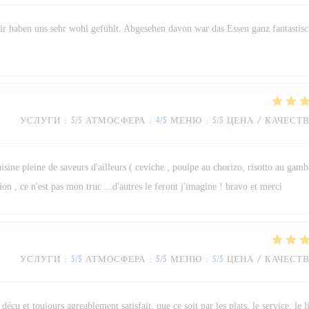
wir haben uns sehr wohl gefühlt. Abgesehen davon war das Essen ganz fantastisc
УСЛУГИ
:
5
/5
АТМОСФЕРА
:
4
/5
МЕНЮ
:
5
/5
ЦЕНА / КАЧЕСТ
isine pleine de saveurs d'ailleurs ( ceviche , poulpe au chorizo, risotto au gamba
on , ce n'est pas mon truc ...d'autres le feront j'imagine ! bravo et merci
УСЛУГИ
:
5
/5
АТМОСФЕРА
:
5
/5
МЕНЮ
:
5
/5
ЦЕНА / КАЧЕСТ
 déçu et toujours agreablement satisfait, que ce soit par les plats, le service, le 