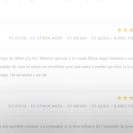
УСЛУГИ
:
4
/5
АТМОСФЕРА
:
5
/5
МЕНЮ
:
5
/5
ЦЕНА / КАЧЕСТ
icieux du début à la fin! Mention spéciale à la viande Black angus fondante à so
boulette de veau en entrée est excellente avec une sauce à tomber par terre et la
ympa. On reviendra c est sûr.
УСЛУГИ
:
5
/5
АТМОСФЕРА
:
5
/5
МЕНЮ
:
5
/5
ЦЕНА / КАЧЕСТ
n très agréable moment. La sympathie et la bienveillance de l’ensemble du per