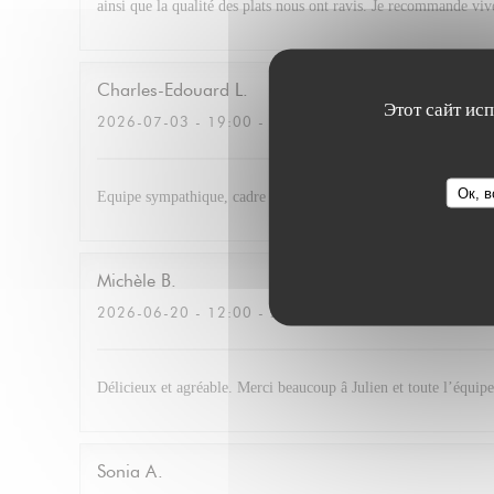
ainsi que la qualité des plats nous ont ravis. Je recommande vi
Charles-Edouard
L
Этот сайт ис
2026-07-03
- 19:00 - ГОСТИ 4
Ок, в
Equipe sympathique, cadre très agréable. Cocktail excellent et r
Michèle
B
2026-06-20
- 12:00 - ГОСТИ 3
Délicieux et agréable. Merci beaucoup â Julien et toute l’équipe
Sonia
A