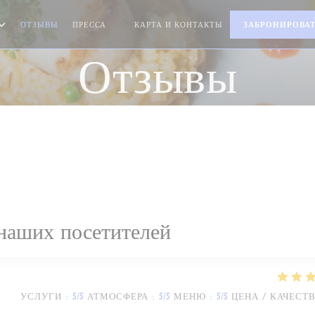
ОТЗЫВЫ
ПРЕССА
КАРТА И КОНТАКТЫ
ЗАБРОНИРОВАТ
((ОТКРЫВАЕТСЯ В НОВОМ ОКНЕ))
Отзывы
наших посетителей
УСЛУГИ
:
5
/5
АТМОСФЕРА
:
5
/5
МЕНЮ
:
5
/5
ЦЕНА / КАЧЕСТ