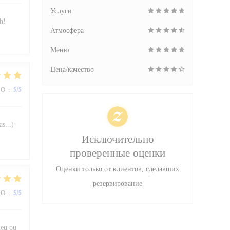
Услуги
h!
Атмосфера
Меню
Цена/качество
ВО
:
5
/5
s...)
Исключительно
проверенные оценки
Оценки только от клиентов, сделавших
резервирование
ВО
:
5
/5
lieu ou