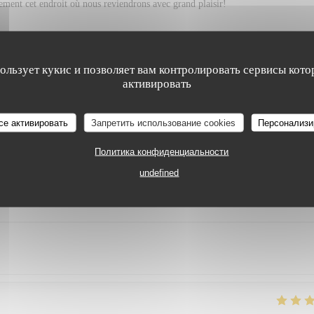
vement cet endroit où nous reviendrons avec grand plaisir!
пользует кукис и позволяет вам контролировать сервисы кото
УСЛУГИ
:
5
/5
АТМОСФЕРА
:
5
/5
МЕНЮ
:
5
/5
ЦЕНА / КАЧЕСТ
активировать
се активировать
Запретить использование cookies
Персонализи
epas très bon. Prix raisonnable.
Политика конфиденциальности
undefined
УСЛУГИ
:
5
/5
АТМОСФЕРА
:
5
/5
МЕНЮ
:
5
/5
ЦЕНА / КАЧЕСТ