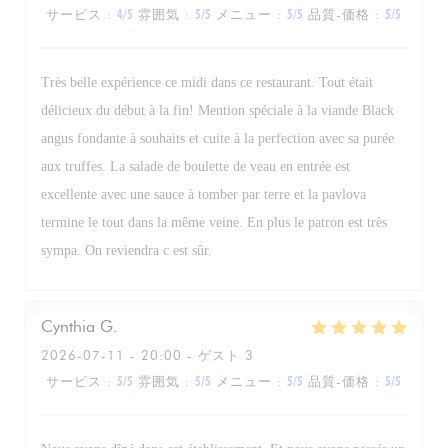
サービス
:
4
/5
雰囲気
:
5
/5
メニュー
:
5
/5
品質-価格
:
5
/5
Très belle expérience ce midi dans ce restaurant. Tout était
délicieux du début à la fin! Mention spéciale à la viande Black
angus fondante à souhaits et cuite à la perfection avec sa purée
aux truffes. La salade de boulette de veau en entrée est
excellente avec une sauce à tomber par terre et la pavlova
termine le tout dans la même veine. En plus le patron est très
sympa. On reviendra c est sûr.
Cynthia
G
2026-07-11
- 20:00 - ゲスト 3
サービス
:
5
/5
雰囲気
:
5
/5
メニュー
:
5
/5
品質-価格
:
5
/5