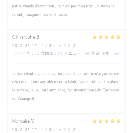
partie viande d'exception , ce n'est pas mon truc ...d'autres le
feront j'imagine ! bravo et merci
Christophe
B
2026-07-17
- 12:00 - ゲスト 2
サービス
:
5
/5
雰囲気
:
5
/5
メニュー
:
5
/5
品質-価格
:
5
/5
Je suis client depuis l'ouverture de cet endroit, je n'ai jamais été
déçu et toujours agreablement satisfait, que ce soit par les plats,
le service, le lieu ou l'ambiance, fan inconditionel du Carpaccio
du Pianogrill
Nathalie
V
2026-07-17
- 13:00 - ゲスト 2