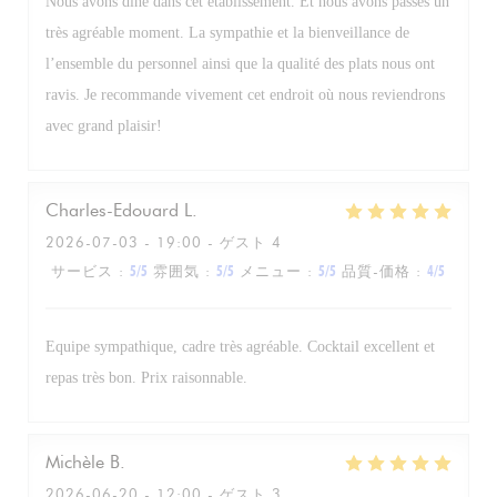
Nous avons dîné dans cet établissement. Et nous avons passés un
très agréable moment. La sympathie et la bienveillance de
l’ensemble du personnel ainsi que la qualité des plats nous ont
ravis. Je recommande vivement cet endroit où nous reviendrons
avec grand plaisir!
Charles-Edouard
L
2026-07-03
- 19:00 - ゲスト 4
サービス
:
5
/5
雰囲気
:
5
/5
メニュー
:
5
/5
品質-価格
:
4
/5
Equipe sympathique, cadre très agréable. Cocktail excellent et
repas très bon. Prix raisonnable.
Michèle
B
2026-06-20
- 12:00 - ゲスト 3