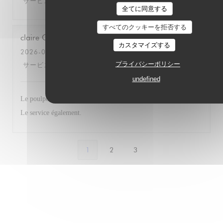
サービス
:
5
/5
雰囲気
:
5
/5
メニュー
:
5
/5
品質-価格
:
5
/5
全てに同意する
すべてのクッキーを拒否する
claire
C
カスタマイズする
2026-06-17
- 12:15 - ゲスト 3
プライバシーポリシー
サービス
:
5
/5
雰囲気
:
5
/5
メニュー
:
5
/5
品質-価格
:
5
/5
undefined
Le poulpe, le ceviché, le risotto aux gambas, tout était parfait.
Le service également.
1
2
3