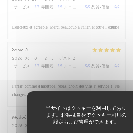
サービス
:
5
/5
雰囲気
:
5
/5
メニュー
:
5
/5
品質-価格
:
5
/5
Délicieux et agréable. Merci beaucoup â Julien et toute l’équipe
Sonia
A
2026-06-18
- 12:15 - ゲスト 2
サービス
:
5
/5
雰囲気
:
5
/5
メニュー
:
5
/5
品質-価格
:
5
/5
Parfait comme d'habitude, repas, choix des vins et service!!! Ne
changez rien. A bientot
当サイトはクッキーを利用しており
ます。お客様自身でクッキー利用の
Madoé
J
設定および管理ができます。
2026-06-16
- 21:30 - ゲスト 2