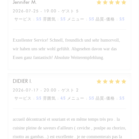
Jennifer
M
2026-07-25
- 19:00 - ゲスト 5
サービス
:
5
/5
雰囲気
:
5
/5
メニュー
:
5
/5
品質-価格
:
5
/5
Exzellenter Service! Schnell, freundlich und sehr humorvoll,
wir haben uns sehr wohl gefühlt. Abgesehen davon war das
Essen ganz fantastisch! Absolute Weiterempfehlung.
DIDIER
I
2026-07-17
- 20:00 - ゲスト 2
サービス
:
5
/5
雰囲気
:
4
/5
メニュー
:
5
/5
品質-価格
:
5
/5
accueil décontracté et souriant et en même temps très pro . la
cuisine pleine de saveurs d'ailleurs ( ceviche , poulpe au chorizo,
risotto au gambas...) est excellente . je ne commenterais pas la