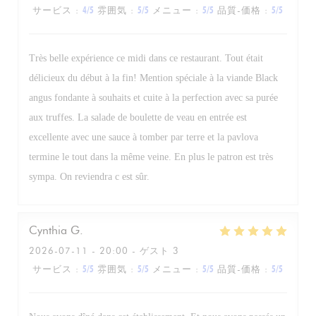
サービス
:
4
/5
雰囲気
:
5
/5
メニュー
:
5
/5
品質-価格
:
5
/5
Très belle expérience ce midi dans ce restaurant. Tout était
délicieux du début à la fin! Mention spéciale à la viande Black
angus fondante à souhaits et cuite à la perfection avec sa purée
aux truffes. La salade de boulette de veau en entrée est
excellente avec une sauce à tomber par terre et la pavlova
termine le tout dans la même veine. En plus le patron est très
sympa. On reviendra c est sûr.
Cynthia
G
2026-07-11
- 20:00 - ゲスト 3
サービス
:
5
/5
雰囲気
:
5
/5
メニュー
:
5
/5
品質-価格
:
5
/5