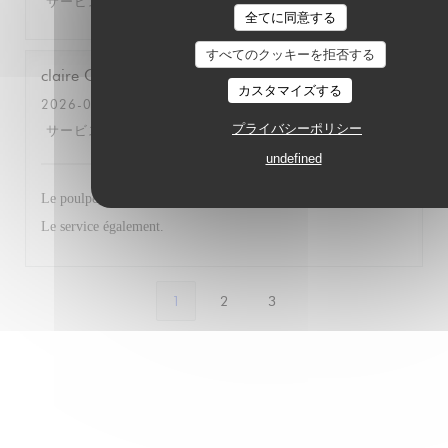
サービス
:
5
/5
雰囲気
:
5
/5
メニュー
:
5
/5
品質-価格
:
5
/5
全てに同意する
すべてのクッキーを拒否する
claire
C
カスタマイズする
2026-06-17
- 12:15 - ゲスト 3
プライバシーポリシー
サービス
:
5
/5
雰囲気
:
5
/5
メニュー
:
5
/5
品質-価格
:
5
/5
undefined
Le poulpe, le ceviché, le risotto aux gambas, tout était parfait.
Le service également.
1
2
3