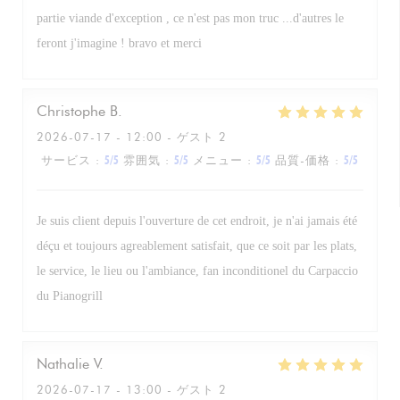
partie viande d'exception , ce n'est pas mon truc ...d'autres le
feront j'imagine ! bravo et merci
Christophe
B
2026-07-17
- 12:00 - ゲスト 2
サービス
:
5
/5
雰囲気
:
5
/5
メニュー
:
5
/5
品質-価格
:
5
/5
Je suis client depuis l'ouverture de cet endroit, je n'ai jamais été
déçu et toujours agreablement satisfait, que ce soit par les plats,
le service, le lieu ou l'ambiance, fan inconditionel du Carpaccio
du Pianogrill
Nathalie
V
2026-07-17
- 13:00 - ゲスト 2