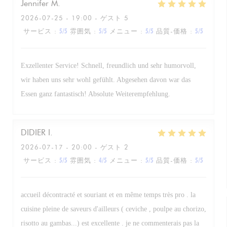
Jennifer
M
2026-07-25
- 19:00 - ゲスト 5
サービス
:
5
/5
雰囲気
:
5
/5
メニュー
:
5
/5
品質-価格
:
5
/5
Exzellenter Service! Schnell, freundlich und sehr humorvoll,
wir haben uns sehr wohl gefühlt. Abgesehen davon war das
Essen ganz fantastisch! Absolute Weiterempfehlung.
DIDIER
I
2026-07-17
- 20:00 - ゲスト 2
サービス
:
5
/5
雰囲気
:
4
/5
メニュー
:
5
/5
品質-価格
:
5
/5
accueil décontracté et souriant et en même temps très pro . la
cuisine pleine de saveurs d'ailleurs ( ceviche , poulpe au chorizo,
risotto au gambas...) est excellente . je ne commenterais pas la