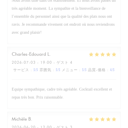
Nous avons dîné dans cet établissement. Et nous avons passés un
très agréable moment. La sympathie et la bienveillance de
l’ensemble du personnel ainsi que la qualité des plats nous ont
ravis. Je recommande vivement cet endroit où nous reviendrons
avec grand plaisir!
Charles-Edouard
L
2026-07-03
- 19:00 - ゲスト 4
サービス
:
5
/5
雰囲気
:
5
/5
メニュー
:
5
/5
品質-価格
:
4
/5
Equipe sympathique, cadre très agréable. Cocktail excellent et
repas très bon. Prix raisonnable.
Michèle
B
2026-06-20
- 12:00 - ゲスト 3