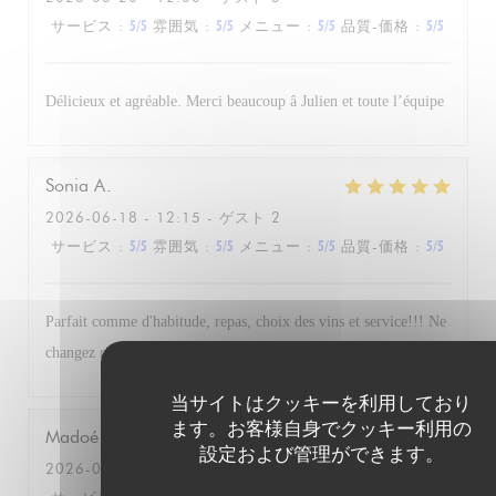
サービス
:
5
/5
雰囲気
:
5
/5
メニュー
:
5
/5
品質-価格
:
5
/5
Délicieux et agréable. Merci beaucoup â Julien et toute l’équipe
Sonia
A
2026-06-18
- 12:15 - ゲスト 2
サービス
:
5
/5
雰囲気
:
5
/5
メニュー
:
5
/5
品質-価格
:
5
/5
Parfait comme d'habitude, repas, choix des vins et service!!! Ne
changez rien. A bientot
当サイトはクッキーを利用しており
ます。お客様自身でクッキー利用の
Madoé
J
設定および管理ができます。
2026-06-16
- 21:30 - ゲスト 2