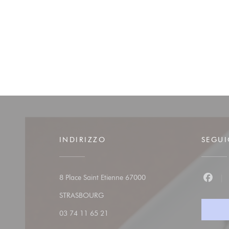
INDIRIZZO
SEGUI
8 Place Saint Etienne 67000
Faceb
((apre una nuova finestra))
STRASBOURG
03 74 11 65 21