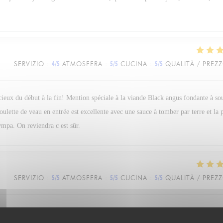
SERVIZIO
:
4
/5
ATMOSFERA
:
5
/5
CUCINA
:
5
/5
QUALITÀ / PREZ
icieux du début à la fin! Mention spéciale à la viande Black angus fondante à so
boulette de veau en entrée est excellente avec une sauce à tomber par terre et la
ympa. On reviendra c est sûr.
SERVIZIO
:
5
/5
ATMOSFERA
:
5
/5
CUCINA
:
5
/5
QUALITÀ / PREZ
n très agréable moment. La sympathie et la bienveillance de l’ensemble du per