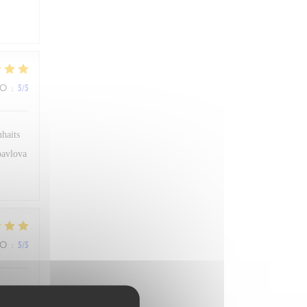
ZO
:
5
/5
uhaits
 pavlova
ZO
:
5
/5
sonnel