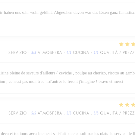
wir haben uns sehr wohl gefühlt. Abgesehen davon war das Essen ganz fantastisc
SERVIZIO
:
5
/5
ATMOSFERA
:
4
/5
CUCINA
:
5
/5
QUALITÀ / PREZ
isine pleine de saveurs d'ailleurs ( ceviche , poulpe au chorizo, risotto au gamba
on , ce n'est pas mon truc ...d'autres le feront j'imagine ! bravo et merci
SERVIZIO
:
5
/5
ATMOSFERA
:
5
/5
CUCINA
:
5
/5
QUALITÀ / PREZ
 déçu et toujours agreablement satisfait, que ce soit par les plats, le service, le 