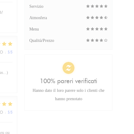
Servizio
h!
Atmosfera
Menu
Qualità/Prezzo
ZO
:
5
/5
s...)
100% pareri verificati
Hanno dato il loro parere solo i clienti che
hanno prenotato
ZO
:
5
/5
lieu ou