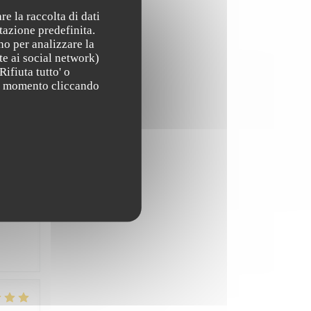
re la raccolta di dati
tazione predefinita.
no per analizzare la
te ai social network)
Rifiuta tutto' o
ZO
:
4
/5
asi momento cliccando
ZO
:
5
/5