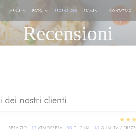
MENU
FOTO
RECENSIONI
STAMPA
CONTATTACI
((APRE UNA NUOV
Recensioni
i dei nostri clienti
SERVIZIO
:
5
/5
ATMOSFERA
:
5
/5
CUCINA
:
5
/5
QUALITÀ / PREZ