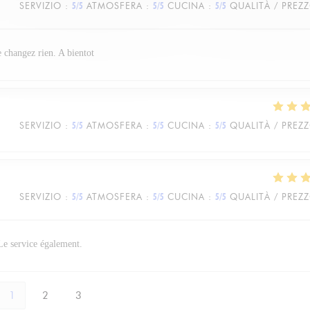
SERVIZIO
:
5
/5
ATMOSFERA
:
5
/5
CUCINA
:
5
/5
QUALITÀ / PREZ
e changez rien. A bientot
SERVIZIO
:
5
/5
ATMOSFERA
:
5
/5
CUCINA
:
5
/5
QUALITÀ / PREZ
SERVIZIO
:
5
/5
ATMOSFERA
:
5
/5
CUCINA
:
5
/5
QUALITÀ / PREZ
 Le service également.
1
2
3