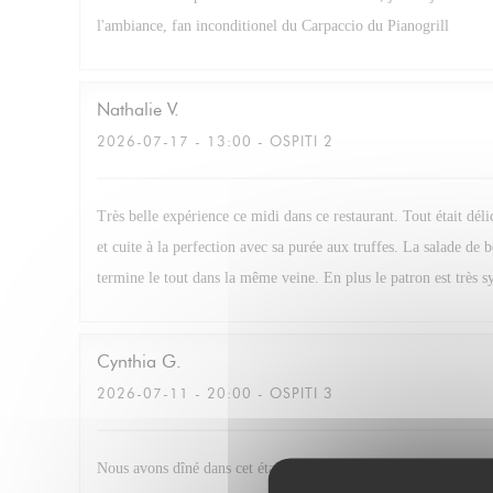
l'ambiance, fan inconditionel du Carpaccio du Pianogrill
Nathalie
V
2026-07-17
- 13:00 - OSPITI 2
Très belle expérience ce midi dans ce restaurant. Tout était dél
et cuite à la perfection avec sa purée aux truffes. La salade de 
termine le tout dans la même veine. En plus le patron est très s
Cynthia
G
2026-07-11
- 20:00 - OSPITI 3
Nous avons dîné dans cet établissement. Et nous avons passés u