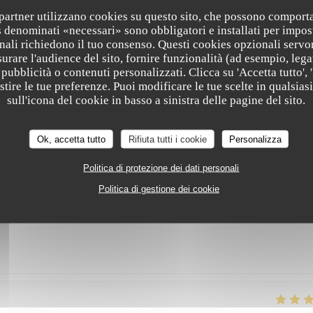
vement cet endroit où nous reviendrons avec grand plaisir!
i partner utilizzano cookies su questo sito, che possono comporta
s denominati «necessari» sono obbligatori e installati per impos
nali richiedono il tuo consenso. Questi cookies opzionali servo
urare l'audience del sito, fornire funzionalità (ad esempio, lega
pubblicità o contenuti personalizzati. Clicca su 'Accetta tutto', '
SERVIZIO
:
5
/5
ATMOSFERA
:
5
/5
CUCINA
:
5
/5
QUALITÀ / PREZ
estire le tue preferenze. Puoi modificare le tue scelte in qualsi
sull'icona del cookie in basso a sinistra delle pagine del sito.
epas très bon. Prix raisonnable.
Ok, accetta tutto
Rifiuta tutti i cookie
Personalizza
Politica di protezione dei dati personali
Politica di gestione dei cookie
SERVIZIO
:
5
/5
ATMOSFERA
:
5
/5
CUCINA
:
5
/5
QUALITÀ / PREZ