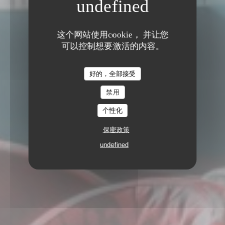
这个网站使用cookie， 并让您
可以控制想要激活的内容。
好的，全部接受
禁用
个性化
保密政策
undefined
牛排屋
8 PLACE SAINT ETIENNE 67000
STRASBOURG