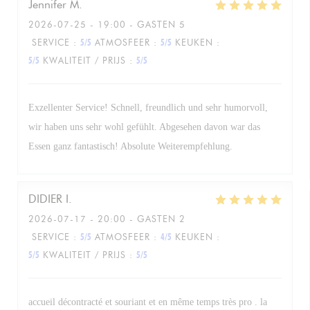
Jennifer
M
2026-07-25
- 19:00 - GASTEN 5
SERVICE
:
5
/5
ATMOSFEER
:
5
/5
KEUKEN
:
5
/5
KWALITEIT / PRIJS
:
5
/5
Exzellenter Service! Schnell, freundlich und sehr humorvoll,
wir haben uns sehr wohl gefühlt. Abgesehen davon war das
Essen ganz fantastisch! Absolute Weiterempfehlung.
DIDIER
I
2026-07-17
- 20:00 - GASTEN 2
SERVICE
:
5
/5
ATMOSFEER
:
4
/5
KEUKEN
:
5
/5
KWALITEIT / PRIJS
:
5
/5
accueil décontracté et souriant et en même temps très pro . la