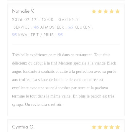
Nathalie
V
2026-07-17
- 13:00 - GASTEN 2
SERVICE
:
4
/5
ATMOSFEER
:
5
/5
KEUKEN
:
5
/5
KWALITEIT / PRIJS
:
5
/5
Très belle expérience ce midi dans ce restaurant. Tout était
délicieux du début à la fin! Mention spéciale à la viande Black
angus fondante à souhaits et cuite à la perfection avec sa purée
aux truffes. La salade de boulette de veau en entrée est
excellente avec une sauce à tomber par terre et la pavlova
termine le tout dans la même veine. En plus le patron est très
sympa. On reviendra c est sûr.
Cynthia
G