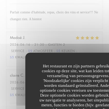
Parfait comme d'habitude, repas, choix des vins et service!!! Ne
changez rien. A bientot
Madoé
J
2026-06-16
- 21:30 - GASTEN 2
SERVICE
:
5
/5
ATMOSFEER
:
5
/5
KEUKEN
:
5
/5
KWALITEIT / PRIJS
:
5
/5
Het restaurant en zijn partners gebrui
cookies op deze site, wat kan leiden to
claire
C
verzameling van persoonsgegevens
'Noodzakelijke' cookies zijn verplicht
2026-06-17
- 12:15 - GASTEN 3
worden standaard geïnstalleerd. Ande
SERVICE
:
5
/5
ATMOSFEER
:
5
/5
KEUKEN
:
optionele cookies vereisen uw toestem
Deze optionele cookies worden gebruik
5
/5
KWALITEIT / PRIJS
:
5
/5
uw navigatie te analyseren, het sitepubli
meten, functies te bieden (bijv. gerelat