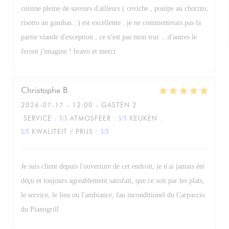
cuisine pleine de saveurs d'ailleurs ( ceviche , poulpe au chorizo,
risotto au gambas...) est excellente . je ne commenterais pas la
partie viande d'exception , ce n'est pas mon truc ...d'autres le
feront j'imagine ! bravo et merci
Christophe
B
2026-07-17
- 12:00 - GASTEN 2
SERVICE
:
5
/5
ATMOSFEER
:
5
/5
KEUKEN
:
5
/5
KWALITEIT / PRIJS
:
5
/5
Je suis client depuis l'ouverture de cet endroit, je n'ai jamais été
déçu et toujours agreablement satisfait, que ce soit par les plats,
le service, le lieu ou l'ambiance, fan inconditionel du Carpaccio
du Pianogrill