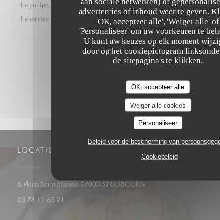
aan sociale netwerken) of gepersonalis
Le poulpe, le ceviché, le risotto aux gambas, tout était parfait.
advertenties of inhoud weer te geven. Kl
Le service également.
'OK, accepteer alle', 'Weiger alle' of
'Personaliseer' om uw voorkeuren te beh
U kunt uw keuzes op elk moment wijz
door op het cookiepictogram linksonde
1
2
3
de sitepagina's te klikken.
OK, accepteer alle
Weiger alle cookies
Personaliseer
Beleid voor de bescherming van persoonsgeg
LOCATIE
Cookiebeleid
((opent in een nieuw vens
8 Place Saint Etienne 67000 STRASBOURG
03 74 11 65 21