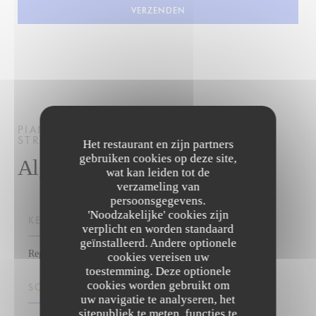
PIANOGRILL
STEAK-RESTAURANT
STRASBOURG
Het restaurant en zijn partners
gebruiken cookies op deze site,
Algemene informatie
wat kan leiden tot de
verzameling van
persoonsgegevens.
'Noodzakelijke' cookies zijn
KEUKEN
verplicht en worden standaard
geïnstalleerd. Andere optionele
Regionale producten, vers product, Marktkeuken, rooster
cookies vereisen uw
toestemming. Deze optionele
cookies worden gebruikt om
SOORT BEDRIJF
uw navigatie te analyseren, het
sitepubliek te meten, functies te