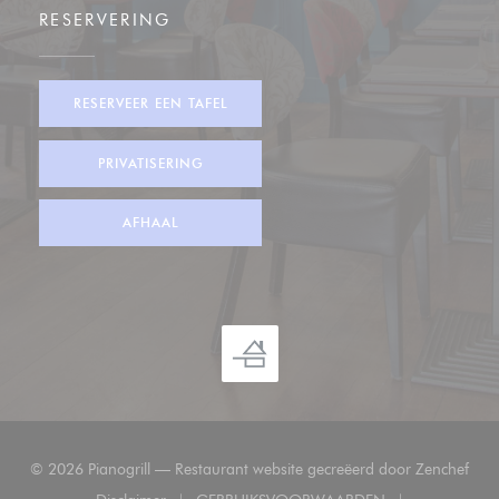
RESERVERING
RESERVEER EEN TAFEL
PRIVATISERING
AFHAAL
((op
© 2026 Pianogrill — Restaurant website gecreëerd door
Zenchef