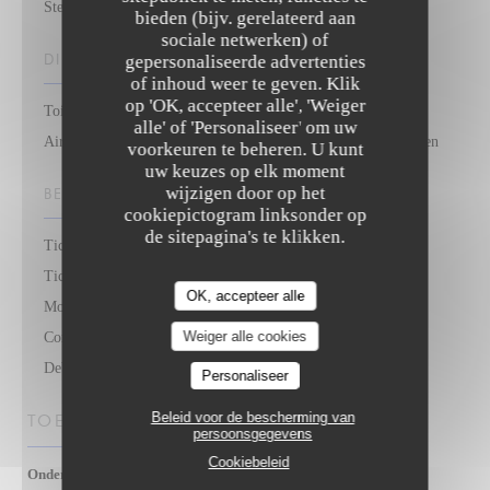
Steak-restaurant, Frans restaurant, Bistrot, Grill Restaurant
bieden (bijv. gerelateerd aan
sociale netwerken) of
DIENSTEN
gepersonaliseerde advertenties
of inhoud weer te geven. Klik
op 'OK, accepteer alle', 'Weiger
Toiletten en toegang voor gehandicapten, Private Hire,
alle' of 'Personaliseer' om uw
Airconditioning, Gratis wifi, Overdekt terras, Groepsmaaltijden
voorkeuren te beheren. U kunt
uw keuzes op elk moment
wijzigen door op het
BETAALMETHODEN
cookiepictogram linksonder op
de sitepagina's te klikken.
Ticket restaurant dématérialisé, Zonder contact, Restaurant
Ticket, Paiement Sans ContactPaiement Sans Contact,
OK, accepteer alle
MonéoMonéo, Eurocard / Mastercard, restaurant van Titres,
Contant geld, Visa, Vakantiecheques, American Express,
Weiger alle cookies
Debetkaart
Personaliseer
Beleid voor de bescherming van
TOEGANG
persoonsgegevens
Cookiebeleid
Gallia, République
Ondergrondse