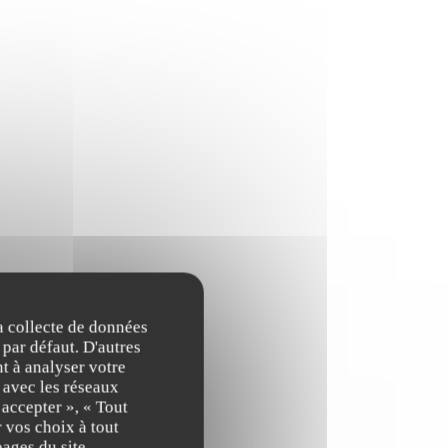
la collecte de données
 par défaut. D'autres
t à analyser votre
n avec les réseaux
E
10,00 EUR
 accepter », « Tout
 vos choix à tout
ages du site.