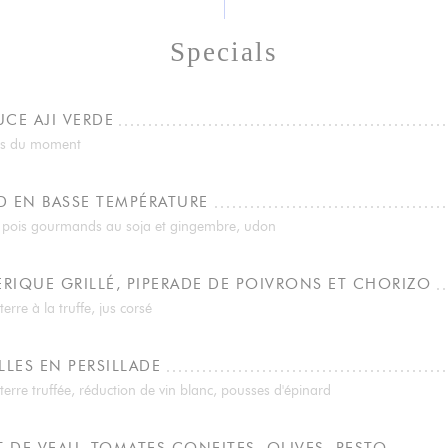
Specials
UCE AJI VERDE
es du moment
 EN BASSE TEMPÉRATURE
e pois gourmands au soja et gingembre, udon
ÉRIQUE GRILLÉ, PIPERADE DE POIVRONS ET CHORIZO
re à la truffe, jus corsé
LLES EN PERSILLADE
rre truffée, réduction de vin blanc, pousses d'épinard
 DE VEAU, TOMATES CONFITES, OLIVES, PESTO,