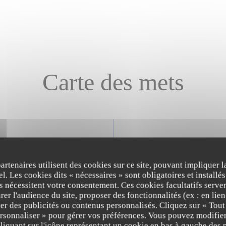
Carte des mets
Entrées
partenaires utilisent des cookies sur ce site, pouvant impliquer 
l. Les cookies dits « nécessaires » sont obligatoires et installés
fs nécessitent votre consentement. Ces cookies facultatifs serven
er l'audience du site, proposer des fonctionnalités (ex : en lie
BOULETTES DE VEAU FAITES MAISON), SAUCE AJI VERD
er des publicités ou contenus personnalisés. Cliquez sur « Tout
, pois chiches, pickles d'oignons rouges, concombre, pomme
ersonnaliser » pour gérer vos préférences. Vous pouvez modifier
iquant sur l'icône représentant un cookie en bas à gauche des p