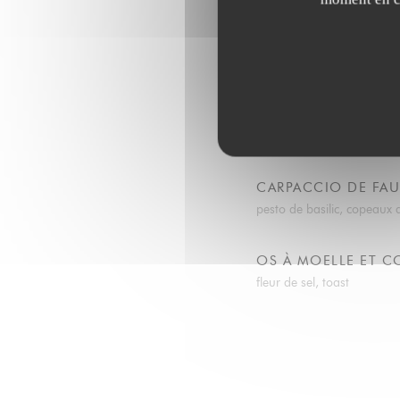
CEVICHE DE FILET 
suprêmes d'agrumes, conc
FOIE 
chutney,
CARPACCIO DE FAU
pesto de basilic, copeau
OS À MOELLE ET C
fleur de sel, toast