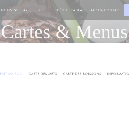
((OUVRE UNE NOUVELLE F
PHOTOS
AVIS
PRESSE
CHÈQUE CADEAU
ACCÈS/CONTACT
Cartes & Menus
 FAIT MAISON
CARTE DES METS
CARTE DES BOISSONS
INFORMATI