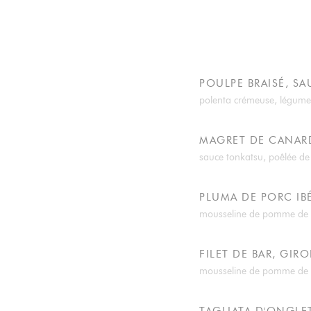
POULPE BRAISÉ, SA
polenta crémeuse, légum
MAGRET DE CANARD
sauce tonkatsu, poêlée d
PLUMA DE PORC IB
mousseline de pomme de ter
FILET DE BAR, GIRO
mousseline de pomme de te
TAGLIATA D'ONGLET