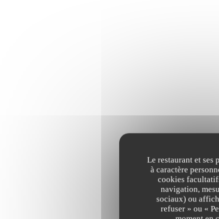
Le restaurant et ses 
à caractère personne
cookies facultati
navigation, mesur
SALADE MEATBALL (
sociaux) ou affich
romaine, tomates confites
refuser » ou « P
moment en cl