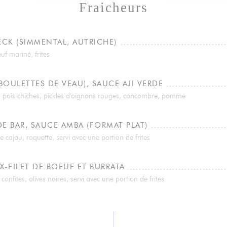
Fraicheurs
ECK (SIMMENTAL, AUTRICHE)
f mariné, frites
BOULETTES DE VEAU), SAUCE AJI VERDE
, pois chiches, pickles d'oignons rouges, concombre, pomme
DE BAR, SAUCE AMBA (FORMAT PLAT)
 cajou, roquette, servi avec une portion de frites
X-FILET DE BOEUF ET BURRATA
nfites, olives noires, servi avec une portion de frites