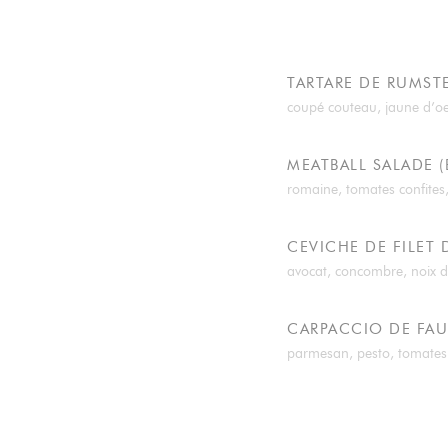
TARTARE DE RUMST
coupé couteau, jaune d’oeu
MEATBALL SALADE (
romaine, tomates confites
CEVICHE DE FILET 
avocat, concombre, noix de
CARPACCIO DE FAU
parmesan, pesto, tomates co