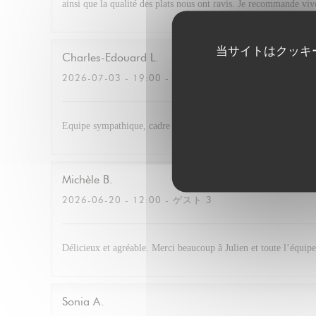
ainsi que la qualité des plats nous ont ravis. Je recommande vi
当サイトはクッキ
Charles-Edouard
L
2026-07-03
- 19:00 - ゲスト 4
Equipe sympathique, cadre très agréable. Cocktail excellent et r
Michèle
B
2026-06-20
- 12:00 - ゲスト 3
Délicieux et agréable. Merci beaucoup â Julien et toute l’équipe
Sonia
A