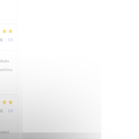
格
:
5
/5
uhaits
 pavlova
格
:
5
/5
sonnel