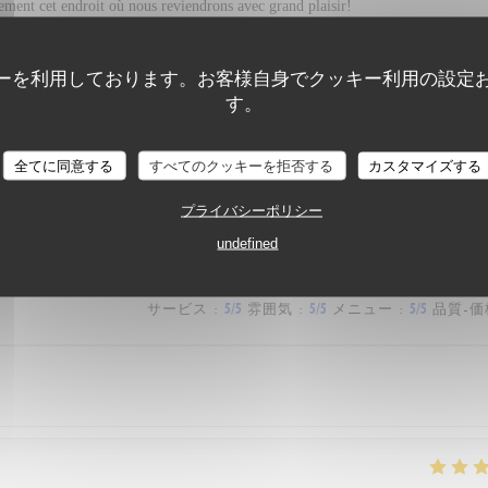
vement cet endroit où nous reviendrons avec grand plaisir!
ーを利用しております。お客様自身でクッキー利用の設定
す。
サービス
:
5
/5
雰囲気
:
5
/5
メニュー
:
5
/5
品質-価
全てに同意する
すべてのクッキーを拒否する
カスタマイズする
epas très bon. Prix raisonnable.
プライバシーポリシー
undefined
サービス
:
5
/5
雰囲気
:
5
/5
メニュー
:
5
/5
品質-価