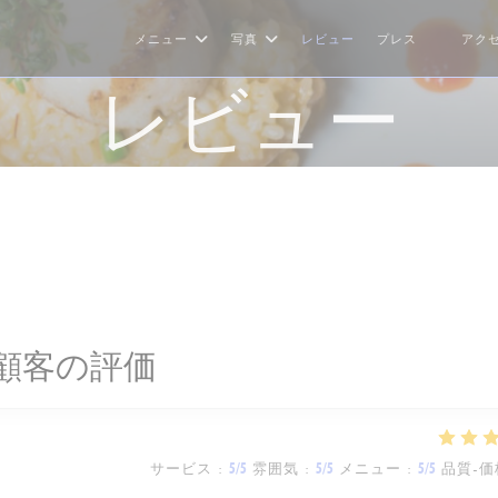
メニュー
写真
レビュー
プレス
アク
((新しい
レビュー
顧客の評価
サービス
:
5
/5
雰囲気
:
5
/5
メニュー
:
5
/5
品質-価