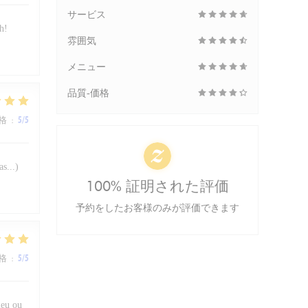
サービス
h!
雰囲気
メニュー
品質-価格
格
:
5
/5
s...)
100% 証明された評価
予約をしたお客様のみが評価できます
格
:
5
/5
lieu ou