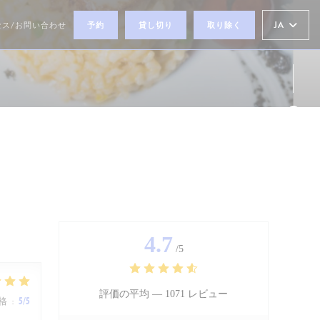
JA
セス/お問い合わせ
予約
貸し切り
取り除く
ウィンドウで開きます))
Fa
Ins
4.7
/5
評価の平均 —
1071 レビュー
格
:
5
/5