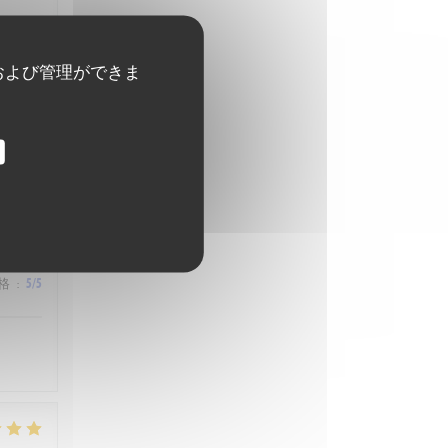
および管理ができま
格
:
4
/5
格
:
5
/5