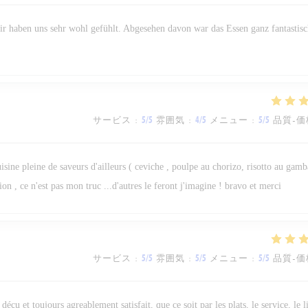
wir haben uns sehr wohl gefühlt. Abgesehen davon war das Essen ganz fantastisc
サービス
:
5
/5
雰囲気
:
4
/5
メニュー
:
5
/5
品質-価
isine pleine de saveurs d'ailleurs ( ceviche , poulpe au chorizo, risotto au gamba
on , ce n'est pas mon truc ...d'autres le feront j'imagine ! bravo et merci
サービス
:
5
/5
雰囲気
:
5
/5
メニュー
:
5
/5
品質-価
 déçu et toujours agreablement satisfait, que ce soit par les plats, le service, le 