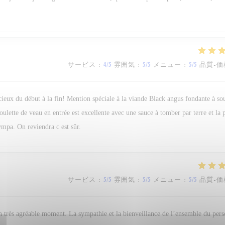
サービス
:
4
/5
雰囲気
:
5
/5
メニュー
:
5
/5
品質-価
icieux du début à la fin! Mention spéciale à la viande Black angus fondante à so
boulette de veau en entrée est excellente avec une sauce à tomber par terre et la
ympa. On reviendra c est sûr.
サービス
:
5
/5
雰囲気
:
5
/5
メニュー
:
5
/5
品質-価
n très agréable moment. La sympathie et la bienveillance de l’ensemble du per