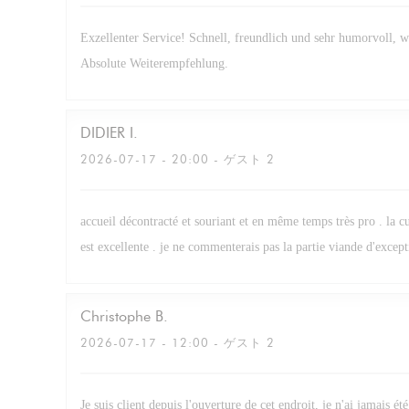
Exzellenter Service! Schnell, freundlich und sehr humorvoll, 
Absolute Weiterempfehlung.
DIDIER
I
2026-07-17
- 20:00 - ゲスト 2
accueil décontracté et souriant et en même temps très pro . la cu
est excellente . je ne commenterais pas la partie viande d'excepti
Christophe
B
2026-07-17
- 12:00 - ゲスト 2
Je suis client depuis l'ouverture de cet endroit, je n'ai jamais été