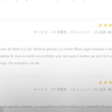
サービス
:
4
/5
雰囲気
:
5
/5
メニュー
:
5
/5
品質-価
icieux du début à la fin! Mention spéciale à la viande Black angus fondante à so
boulette de veau en entrée est excellente avec une sauce à tomber par terre et la
ympa. On reviendra c est sûr.
サービス
:
5
/5
雰囲気
:
5
/5
メニュー
:
5
/5
品質-価
n très agréable moment. La sympathie et la bienveillance de l’ensemble du per