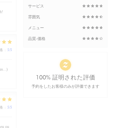
サービス
h!
雰囲気
メニュー
品質-価格
格
:
5
/5
s...)
100% 証明された評価
予約をしたお客様のみが評価できます
格
:
5
/5
lieu ou