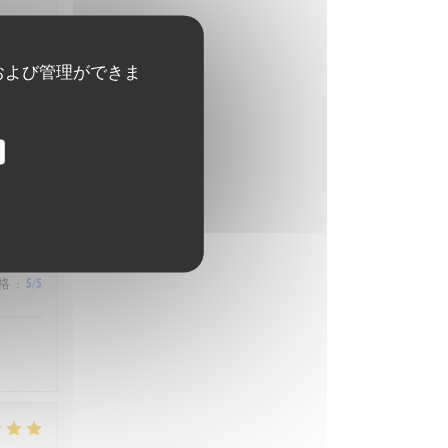
および管理ができま
格
:
4
/5
格
:
5
/5