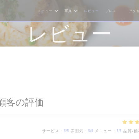
メニュー
写真
レビュー
プレス
アク
((新しい
レビュー
顧客の評価
サービス
:
5
/5
雰囲気
:
5
/5
メニュー
:
5
/5
品質-価