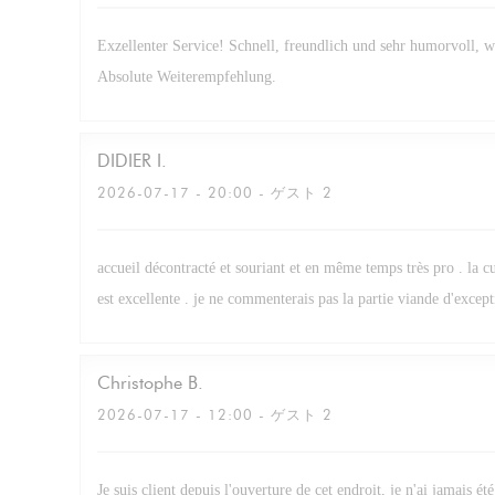
Exzellenter Service! Schnell, freundlich und sehr humorvoll, 
Absolute Weiterempfehlung.
DIDIER
I
2026-07-17
- 20:00 - ゲスト 2
accueil décontracté et souriant et en même temps très pro . la cu
est excellente . je ne commenterais pas la partie viande d'excepti
Christophe
B
2026-07-17
- 12:00 - ゲスト 2
Je suis client depuis l'ouverture de cet endroit, je n'ai jamais été