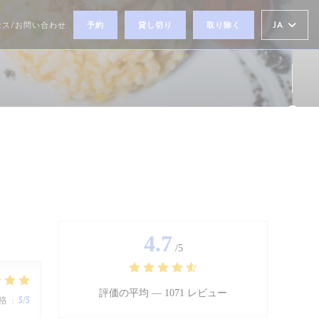
JA
セス/お問い合わせ
予約
貸し切り
取り除く
ウィンドウで開きます))
Fa
Ins
4.7
/5
評価の平均 —
1071 レビュー
格
:
5
/5