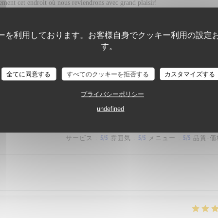
vement cet endroit où nous reviendrons avec grand plaisir!
ーを利用しております。お客様自身でクッキー利用の設定
す。
サービス
:
5
/5
雰囲気
:
5
/5
メニュー
:
5
/5
品質-価
全てに同意する
すべてのクッキーを拒否する
カスタマイズする
epas très bon. Prix raisonnable.
プライバシーポリシー
undefined
サービス
:
5
/5
雰囲気
:
5
/5
メニュー
:
5
/5
品質-価