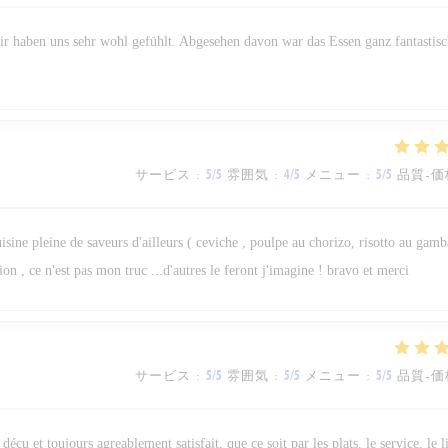
wir haben uns sehr wohl gefühlt. Abgesehen davon war das Essen ganz fantastisc
サービス
:
5
/5
雰囲気
:
4
/5
メニュー
:
5
/5
品質-価
isine pleine de saveurs d'ailleurs ( ceviche , poulpe au chorizo, risotto au gamba
on , ce n'est pas mon truc ...d'autres le feront j'imagine ! bravo et merci
サービス
:
5
/5
雰囲気
:
5
/5
メニュー
:
5
/5
品質-価
 déçu et toujours agreablement satisfait, que ce soit par les plats, le service, le 