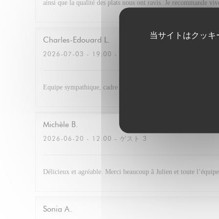
ainsi que la qualité des plats nous ont ravis. Je recommande vi
当サイトはクッキ
Charles-Edouard
L
2026-07-03
- 19:00 - ゲスト 4
Equipe sympathique, cadre très agréable. Cocktail excellent et r
Michèle
B
2026-06-20
- 12:00 - ゲスト 3
Délicieux et agréable. Merci beaucoup â Julien et toute l’équipe
Sonia
A