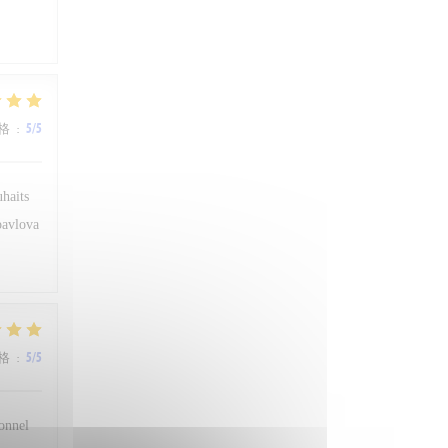
格
:
5
/5
uhaits
 pavlova
格
:
5
/5
sonnel