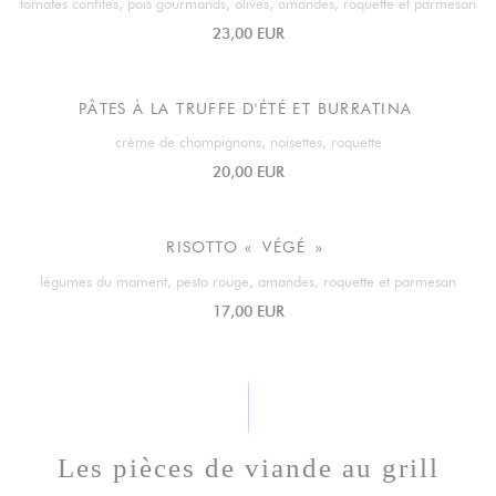
tomates confites, pois gourmands, olives, amandes, roquette et parmesan
23,00 EUR
PÂTES À LA TRUFFE D'ÉTÉ ET BURRATINA
crème de champignons, noisettes, roquette
20,00 EUR
RISOTTO « VÉGÉ »
légumes du moment, pesto rouge, amandes, roquette et parmesan
17,00 EUR
Les pièces de viande au grill