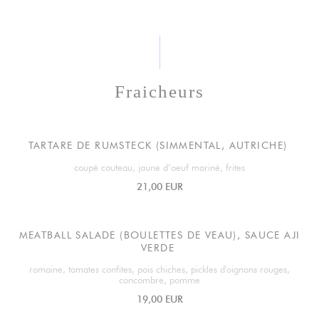
Fraicheurs
TARTARE DE RUMSTECK (SIMMENTAL, AUTRICHE)
coupé couteau, jaune d’oeuf mariné, frites
21,00 EUR
MEATBALL SALADE (BOULETTES DE VEAU), SAUCE AJI
VERDE
romaine, tomates confites, pois chiches, pickles d'oignons rouges,
concombre, pomme
19,00 EUR