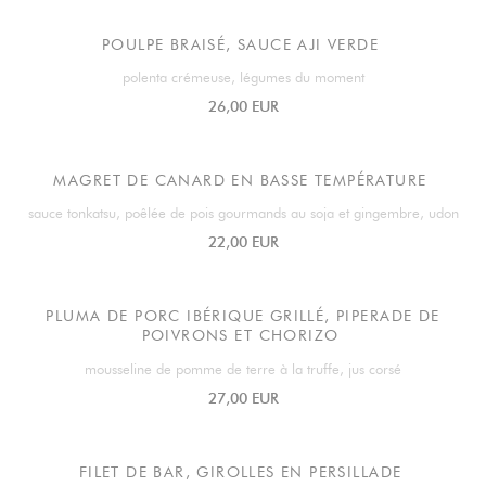
POULPE BRAISÉ, SAUCE AJI VERDE
polenta crémeuse, légumes du moment
26,00 EUR
MAGRET DE CANARD EN BASSE TEMPÉRATURE
sauce tonkatsu, poêlée de pois gourmands au soja et gingembre, udon
22,00 EUR
PLUMA DE PORC IBÉRIQUE GRILLÉ, PIPERADE DE
POIVRONS ET CHORIZO
mousseline de pomme de terre à la truffe, jus corsé
27,00 EUR
FILET DE BAR, GIROLLES EN PERSILLADE