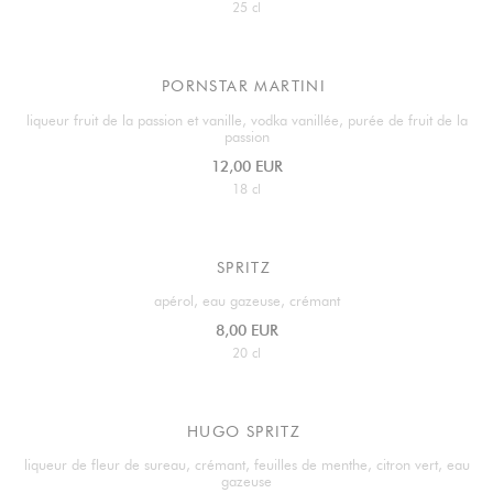
25 cl
PORNSTAR MARTINI
liqueur fruit de la passion et vanille, vodka vanillée, purée de fruit de la
passion
12,00 EUR
18 cl
SPRITZ
apérol, eau gazeuse, crémant
8,00 EUR
20 cl
HUGO SPRITZ
liqueur de fleur de sureau, crémant, feuilles de menthe, citron vert, eau
gazeuse