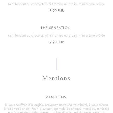
Mini fondant au chocolat, mini tiramisu au pralin, mini crème brûlée
8,90 EUR
THÉ SENSATION
Mini fondant au chocolat, mini tiramisu au pralin, mini crème brûlée
9,90 EUR
Mentions
MENTIONS
Si vous souffrez d’allergies, prévenez notre Maître d’hôtel, il vous aidera
à faire votre choix. Pour la cuisson optimale de chaque morceau, n’hésitez
pas à nous demander conseil ! L’abus d’alcool est dangereux pour la