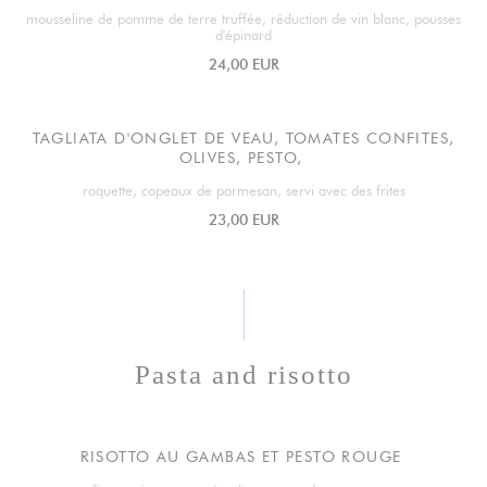
mousseline de pomme de terre truffée, réduction de vin blanc, pousses
d'épinard
24,00 EUR
TAGLIATA D'ONGLET DE VEAU, TOMATES CONFITES,
OLIVES, PESTO,
roquette, copeaux de parmesan, servi avec des frites
23,00 EUR
Pasta and risotto
RISOTTO AU GAMBAS ET PESTO ROUGE