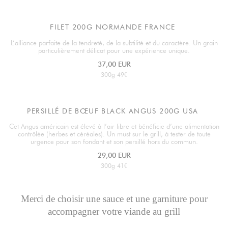
FILET 200G NORMANDE FRANCE
L’alliance parfaite de la tendreté, de la subtilité et du caractère. Un grain
particulièrement délicat pour une expérience unique.
37,00 EUR
300g 49€
PERSILLÉ DE BŒUF BLACK ANGUS 200G USA
Cet Angus américain est élevé à l’air libre et bénéficie d’une alimentation
contrôlée (herbes et céréales). Un must sur le grill, à tester de toute
urgence pour son fondant et son persillé hors du commun.
29,00 EUR
300g 41€
Merci de choisir une sauce et une garniture pour
accompagner votre viande au grill