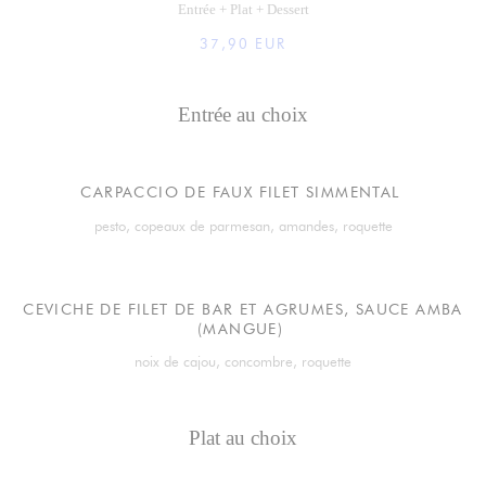
Entrée + Plat + Dessert
37,90 EUR
Entrée au choix
CARPACCIO DE FAUX FILET SIMMENTAL
pesto, copeaux de parmesan, amandes, roquette
CEVICHE DE FILET DE BAR ET AGRUMES, SAUCE AMBA
(MANGUE)
noix de cajou, concombre, roquette
Plat au choix