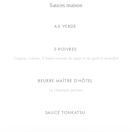
Sauces maison
AJI VERDE
5 POIVRES
Cognac, crème, 5 baies réunies du peps et du goût à revendre
BEURRE MAÎTRE D'HÔTEL
Le classique parisien
SAUCE TONKATSU