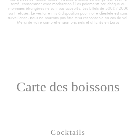
santé, consommer avec modération ! Les paiements par chèque ou
monnaies étrangères ne sont pas acceptés. Les billets de 500€ / 200€
sont refusés. Le vestiaire mis à disposition pour notre clientèle est sans
surveillance, nous ne pouvons pas être tenu responsable en cas de vol.
Merci de votre compréhension prix nets et affichés en Euros
Carte des boissons
Cocktails