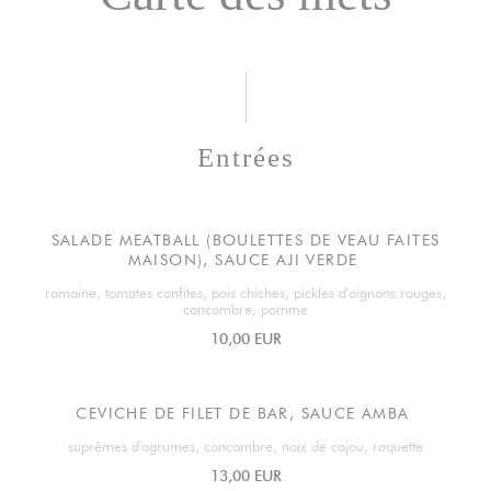
Entrées
SALADE MEATBALL (BOULETTES DE VEAU FAITES
MAISON), SAUCE AJI VERDE
romaine, tomates confites, pois chiches, pickles d'oignons rouges,
concombre, pomme
10,00 EUR
CEVICHE DE FILET DE BAR, SAUCE AMBA
suprêmes d'agrumes, concombre, noix de cajou, roquette
13,00 EUR