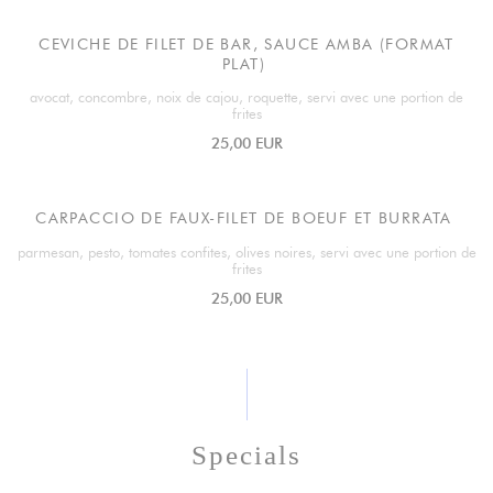
CEVICHE DE FILET DE BAR, SAUCE AMBA (FORMAT
PLAT)
avocat, concombre, noix de cajou, roquette, servi avec une portion de
frites
25,00 EUR
CARPACCIO DE FAUX-FILET DE BOEUF ET BURRATA
parmesan, pesto, tomates confites, olives noires, servi avec une portion de
frites
25,00 EUR
Specials