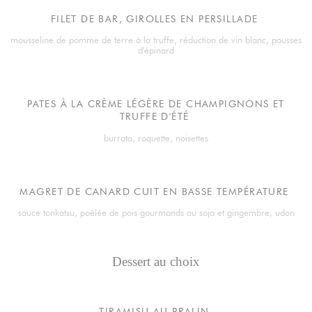
FILET DE BAR, GIROLLES EN PERSILLADE
mousseline de pomme de terre à la truffe, réduction de vin blanc, pousses
d'épinard
PATES À LA CRÈME LÉGÈRE DE CHAMPIGNONS ET
TRUFFE D'ÉTÉ
burrata, roquette, noisettes
MAGRET DE CANARD CUIT EN BASSE TEMPÉRATURE
sauce tonkatsu, poêlée de pois gourmands au soja et gingembre, udon
Dessert au choix
TIRAMISU AU PRALIN