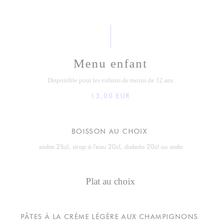
Menu enfant
Disponible pour les enfants de moins de 12 ans
13,00 EUR
BOISSON AU CHOIX
sodas 25cl, sirop à l'eau 20cl, diabolo 20cl ou soda
Plat au choix
PÂTES À LA CRÈME LÉGÈRE AUX CHAMPIGNONS