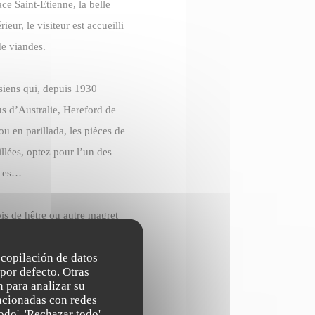
e Saint-Étienne, la belle
rieur, le visiteur est accueilli
de viandes.
isiens qui, depuis 1930
us d’Australie, Hereford de
u en parillada, les pièces de
llées, optez pour l’un des
uces…
is de hêtre ou autre magret
porto/ foie gras)… Et si vous
recopilación de datos
es snackées.
por defecto. Otras
 para analizar su
lacionadas con redes
e chef sait causer aux
odo', 'Rechazar todo'