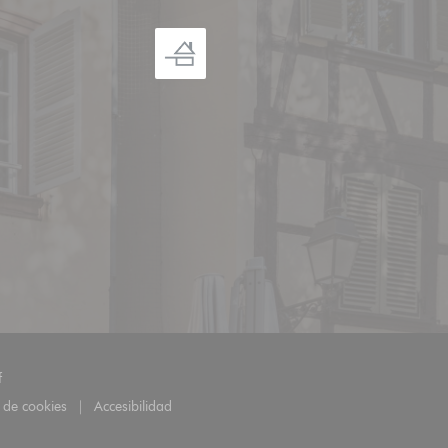
((abre en una nueva ventana))
f
a de cookies
Accesibilidad
)
((abre en una nueva ventana))
((abre en una nueva ventana))