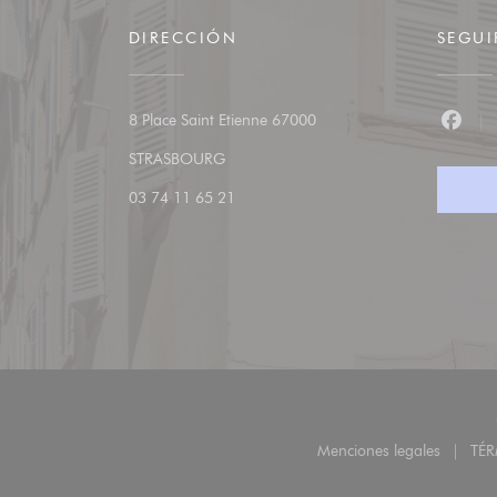
DIRECCIÓN
SEGU
8 Place Saint Etienne 67000
Faceb
((abre en una nueva ventana))
STRASBOURG
03 74 11 65 21
Menciones legales
TÉ
((abre en una 