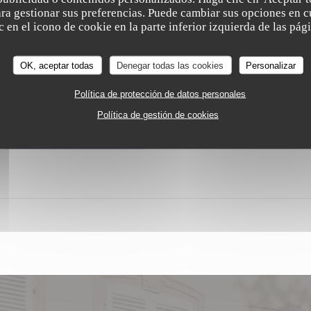
légumes et les desserts sont fait maison). Que dire de plus ? Ah, si ! Le
para gestionar sus preferencias. Puede cambiar sus opciones en
 en el icono de cookie en la parte inferior izquierda de las pági
et le service aimable.
Passez donc au grill !
OK, aceptar todas
Denegar todas las cookies
Personalizar
Par JiBé Matthieu
Política de protección de datos personales
Política de gestión de cookies
((ABRE EN UNA NUEVA VENTANA))
LEA EL ARTICULO