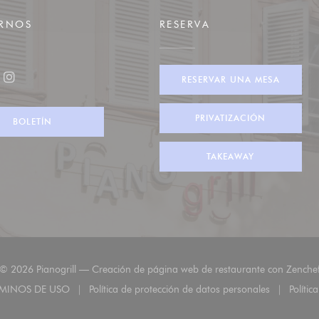
IRNOS
RESERVA
RESERVAR UNA MESA
ook ((abre en una nueva ventana))
Instagram ((abre en una nueva ventana))
PRIVATIZACIÓN
BOLETÍN
TAKEAWAY
© 2026 Pianogrill — Creación de página web de restaurante con
Zenche
RMINOS DE USO
Política de protección de datos personales
Polític
nueva ventana))
((abre en una nueva ventana))
((abre en una nueva ventana)