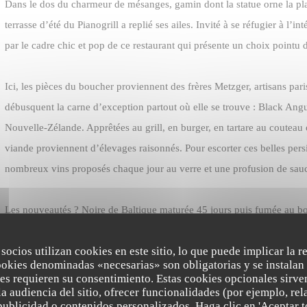
Dans le dos du charmeur de mésanges, gamin dont la statue orne la plac
terrasse d’été du Pianogrill a replié ses ailes. Invité à se réfugier à l’inté
par le cadre chic et pop de ce restaurant qui présente un choix pointu 
Ici, les pièces du boucher proviennent des frères Metzger, artisans par
débusquent la carne d’exception partout où elle se trouve : Black Ang
Nouvelle-Zélande. Apprêtées au grill, en burger, en tartare au couteau o
viande proviennent d’élevages raisonnés. Pour escorter ces belles persi
nombreux vins proposés chaque jour au verre et une profusion de sa
Les nouveautés ? Noire de Baltique maturée 45 jours puis fumée au bo
de canard et figues rôties, déclinaison de butternut et sauce Albufera (
 socios utilizan cookies en este sitio, lo que puede implicar la 
ne concevez les vaches qu’au pré, goûtez le risotto ou les Saint-Jacqu
ookies denominadas «necesarias» son obligatorias y se instalan 
es requieren su consentimiento. Estas cookies opcionales sirven
a audiencia del sitio, ofrecer funcionalidades (por ejemplo, re
La formule du jour est soignée (malgré son appétence pour la viande, l
publicidad o contenidos personalizados. Haga clic en 'Aceptar t