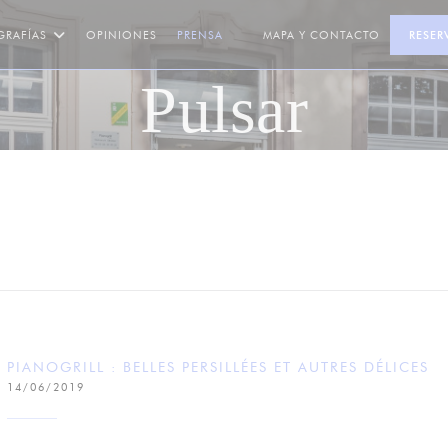
GRAFÍAS
OPINIONES
PRENSA
MAPA Y CONTACTO
RESER
((ABRE EN UNA NUEVA VENTANA))
Pulsar
PIANOGRILL : BELLES PERSILLÉES ET AUTRES DÉLICES
14/06/2019