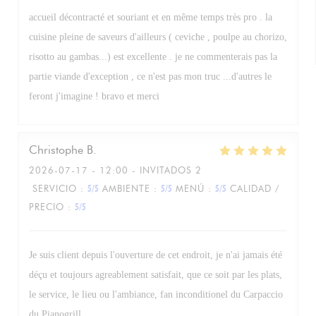
accueil décontracté et souriant et en même temps très pro . la
cuisine pleine de saveurs d'ailleurs ( ceviche , poulpe au chorizo,
risotto au gambas...) est excellente . je ne commenterais pas la
partie viande d'exception , ce n'est pas mon truc ...d'autres le
feront j'imagine ! bravo et merci
Christophe
B
2026-07-17
- 12:00 - INVITADOS 2
SERVICIO
:
5
/5
AMBIENTE
:
5
/5
MENÚ
:
5
/5
CALIDAD /
PRECIO
:
5
/5
Je suis client depuis l'ouverture de cet endroit, je n'ai jamais été
déçu et toujours agreablement satisfait, que ce soit par les plats,
le service, le lieu ou l'ambiance, fan inconditionel du Carpaccio
du Pianogrill