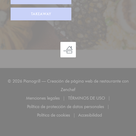
TAKEAWAY
© 2026 Pianogrill — Creación de página web de restaurante con
((abre en una nueva ventana))
Zenchef
Menciones legales
TÉRMINOS DE USO
((abre en una nueva ventana))
((abre en una nueva ven
Política de protección de datos personales
((abre en una nueva ventana))
Política de cookies
Accesibilidad
((abre en una nueva ventana))
((abre en una nueva ven