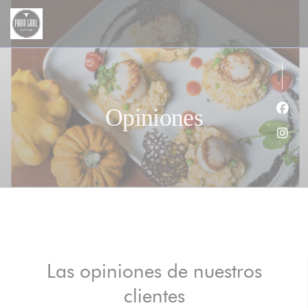
Personalización de sus opciones de cookies
Opiniones
Face
Inst
Las opiniones de nuestros
clientes