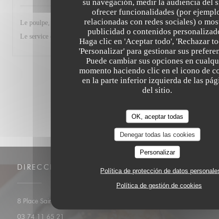
su navegación, medir la audiencia del si
ofrecer funcionalidades (por ejempl
relacionadas con redes sociales) o mos
Le poulpe, le ceviché, le risotto aux gambas, tout était parfait.
publicidad o contenidos personalizad
Le service également.
Haga clic en 'Aceptar todo', 'Rechazar to
'Personalizar' para gestionar sus prefere
Puede cambiar sus opciones en cualqu
momento haciendo clic en el icono de c
1
2
3
en la parte inferior izquierda de las pá
del sitio.
OK, aceptar todas
Denegar todas las cookies
Personalizar
DIRECCIÓN
Política de protección de datos personale
Política de gestión de cookies
((abre en una nueva vent
8 Place Saint Etienne 67000 STRASBOURG
03 74 11 65 21