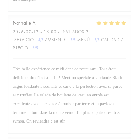
Nathalie
V
2026-07-17
- 13:00 - INVITADOS 2
SERVICIO
:
4
/5
AMBIENTE
:
5
/5
MENÚ
:
5
/5
CALIDAD /
PRECIO
:
5
/5
Très belle expérience ce midi dans ce restaurant. Tout était
délicieux du début à la fin! Mention spéciale à la viande Black
angus fondante à souhaits et cuite à la perfection avec sa purée
aux truffes. La salade de boulette de veau en entrée est
excellente avec une sauce à tomber par terre et la pavlova
termine le tout dans la même veine. En plus le patron est très
sympa. On reviendra c est sûr.