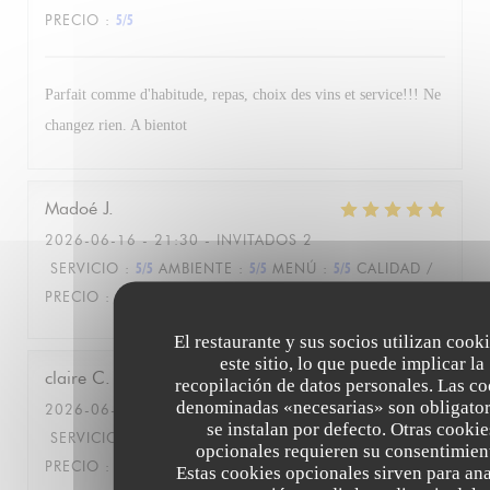
PRECIO
:
5
/5
Parfait comme d'habitude, repas, choix des vins et service!!! Ne
changez rien. A bientot
Madoé
J
2026-06-16
- 21:30 - INVITADOS 2
SERVICIO
:
5
/5
AMBIENTE
:
5
/5
MENÚ
:
5
/5
CALIDAD /
PRECIO
:
5
/5
El restaurante y sus socios utilizan cook
este sitio, lo que puede implicar la
claire
C
recopilación de datos personales. Las co
denominadas «necesarias» son obligator
2026-06-17
- 12:15 - INVITADOS 3
se instalan por defecto. Otras cookie
SERVICIO
:
5
/5
AMBIENTE
:
5
/5
MENÚ
:
5
/5
CALIDAD /
opcionales requieren su consentimien
PRECIO
:
5
/5
Estas cookies opcionales sirven para ana