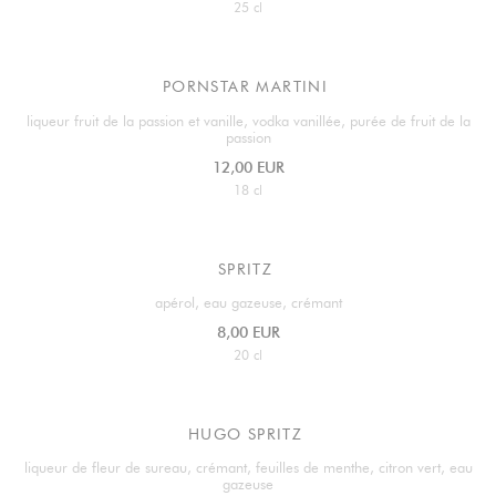
25 cl
PORNSTAR MARTINI
liqueur fruit de la passion et vanille, vodka vanillée, purée de fruit de la
passion
12,00 EUR
18 cl
SPRITZ
apérol, eau gazeuse, crémant
8,00 EUR
20 cl
HUGO SPRITZ
liqueur de fleur de sureau, crémant, feuilles de menthe, citron vert, eau
gazeuse