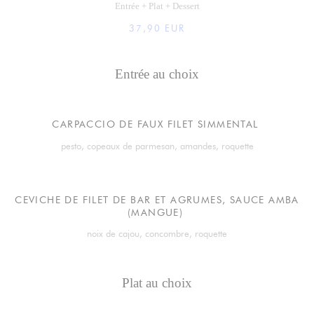
Entrée + Plat + Dessert
37,90 EUR
Entrée au choix
CARPACCIO DE FAUX FILET SIMMENTAL
pesto, copeaux de parmesan, amandes, roquette
CEVICHE DE FILET DE BAR ET AGRUMES, SAUCE AMBA
(MANGUE)
noix de cajou, concombre, roquette
Plat au choix