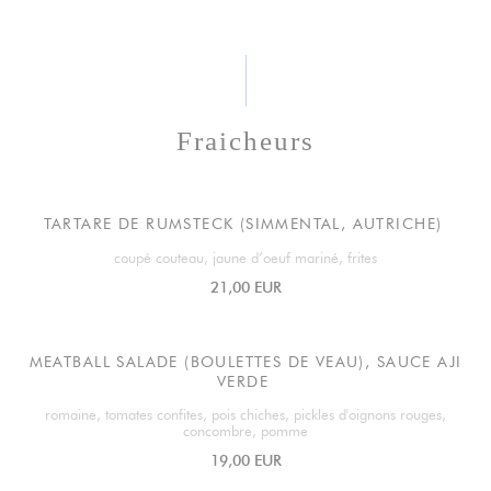
Fraicheurs
TARTARE DE RUMSTECK (SIMMENTAL, AUTRICHE)
coupé couteau, jaune d’oeuf mariné, frites
21,00 EUR
MEATBALL SALADE (BOULETTES DE VEAU), SAUCE AJI
VERDE
romaine, tomates confites, pois chiches, pickles d'oignons rouges,
concombre, pomme
19,00 EUR