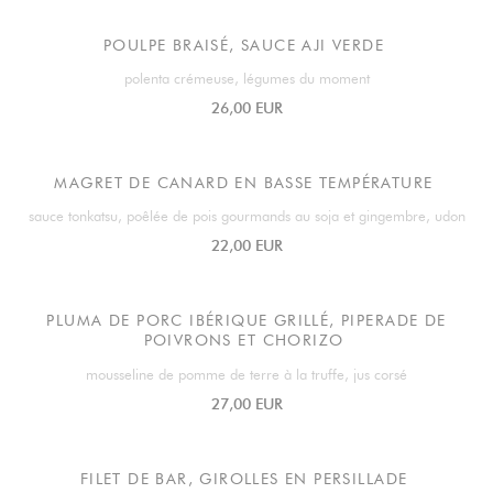
POULPE BRAISÉ, SAUCE AJI VERDE
polenta crémeuse, légumes du moment
26,00 EUR
MAGRET DE CANARD EN BASSE TEMPÉRATURE
sauce tonkatsu, poêlée de pois gourmands au soja et gingembre, udon
22,00 EUR
PLUMA DE PORC IBÉRIQUE GRILLÉ, PIPERADE DE
POIVRONS ET CHORIZO
mousseline de pomme de terre à la truffe, jus corsé
27,00 EUR
FILET DE BAR, GIROLLES EN PERSILLADE