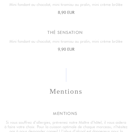
Mini fondant au chocolat, mini tiramisu au pralin, mini crème brûlée
8,90 EUR
THÉ SENSATION
Mini fondant au chocolat, mini tiramisu au pralin, mini crème brûlée
9,90 EUR
Mentions
MENTIONS
Si vous souffrez d’allergies, prévenez notre Maître d’hôtel, il vous aidera
à faire votre choix. Pour la cuisson optimale de chaque morceau, n’hésitez
pas à nous demander conseil ! L’abus d’alcool est dangereux pour la