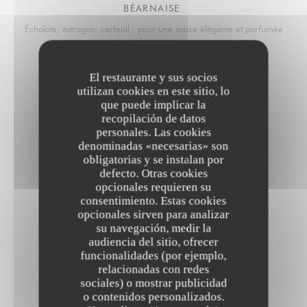
BÉARNAISE
Échalote, estragon, cerfeuil : pour une sauce élégante et parfumée
El restaurante y sus socios
CHAMPIGNONS
utilizan cookies en este sitio, lo
Champignons de saison légèrement crémés
que puede implicar la
recopilación de datos
personales. Las cookies
denominadas «necesarias» son
PIANO CHUT
obligatorias y se instalan por
defecto. Otras cookies
C'est un secret, à découvrir absolument
opcionales requieren su
consentimiento. Estas cookies
opcionales sirven para analizar
Garniture au choix
su navegación, medir la
audiencia del sitio, ofrecer
funcionalidades (por ejemplo,
relacionadas con redes
MOUSSELINE DE POMME DE TERRE TRUFFÉE
sociales) o mostrar publicidad
o contenidos personalizados.