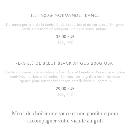
FILET 200G NORMANDE FRANCE
L’alliance parfaite de la tendreté, de la subtilité et du caractère. Un grain
particulièrement délicat pour une expérience unique.
37,00 EUR
300g 49€
PERSILLÉ DE BŒUF BLACK ANGUS 200G USA
Cet Angus américain est élevé à l’air libre et bénéficie d’une alimentation
contrôlée (herbes et céréales). Un must sur le grill, à tester de toute
urgence pour son fondant et son persillé hors du commun.
29,00 EUR
300g 41€
Merci de choisir une sauce et une garniture pour
accompagner votre viande au grill