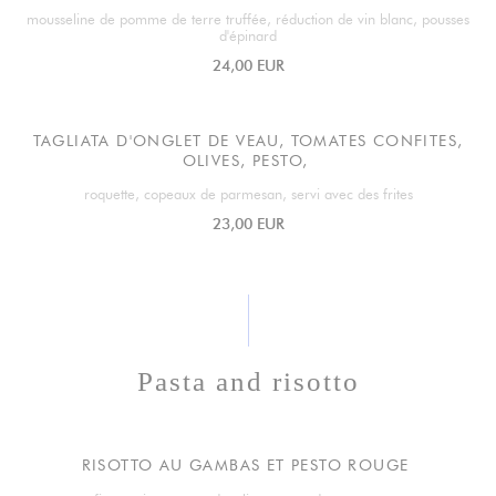
mousseline de pomme de terre truffée, réduction de vin blanc, pousses
d'épinard
24,00 EUR
TAGLIATA D'ONGLET DE VEAU, TOMATES CONFITES,
OLIVES, PESTO,
roquette, copeaux de parmesan, servi avec des frites
23,00 EUR
Pasta and risotto
RISOTTO AU GAMBAS ET PESTO ROUGE