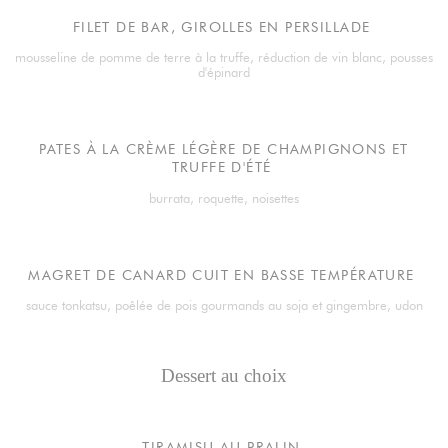
FILET DE BAR, GIROLLES EN PERSILLADE
mousseline de pomme de terre à la truffe, réduction de vin blanc, pousses
d'épinard
PATES À LA CRÈME LÉGÈRE DE CHAMPIGNONS ET
TRUFFE D'ÉTÉ
burrata, roquette, noisettes
MAGRET DE CANARD CUIT EN BASSE TEMPÉRATURE
sauce tonkatsu, poêlée de pois gourmands au soja et gingembre, udon
Dessert au choix
TIRAMISU AU PRALIN