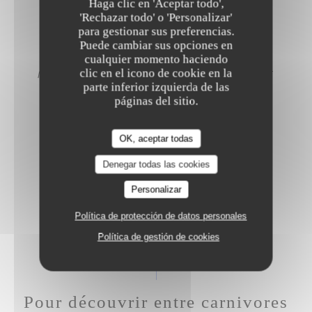
Haga clic en 'Aceptar todo',
'Rechazar todo' o 'Personalizar'
FRITES
para gestionar sus preferencias.
Puede cambiar sus opciones en
cualquier momento haciendo
clic en el icono de cookie en la
MESCLUN DE SALADE, OIGNONS ROUGES ET
parte inferior izquierda de las
MÉLANGES DE GRAINES
páginas del sitio.
OK, aceptar todas
POLENTA CRÉMEUSE
Denegar todas las cookies
Personalizar
POÊLÉE DE LÉGUMES
Política de protección de datos personales
Política de gestión de cookies
Pour découvrir entre carnivores