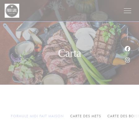
Personalización de sus opciones de cookies
Carta
Face
Inst
FORMULE MIDI FAIT MAISON
CARTE DES METS
CARTE DES BOI