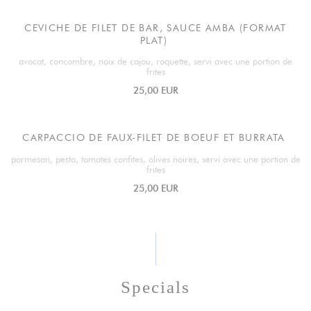
CEVICHE DE FILET DE BAR, SAUCE AMBA (FORMAT
PLAT)
avocat, concombre, noix de cajou, roquette, servi avec une portion de
frites
25,00 EUR
CARPACCIO DE FAUX-FILET DE BOEUF ET BURRATA
parmesan, pesto, tomates confites, olives noires, servi avec une portion de
frites
25,00 EUR
Specials