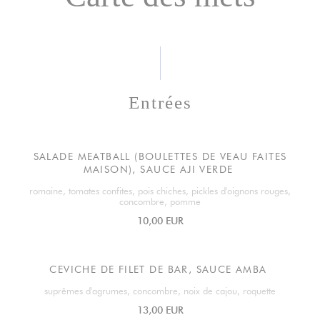
Entrées
SALADE MEATBALL (BOULETTES DE VEAU FAITES
MAISON), SAUCE AJI VERDE
romaine, tomates confites, pois chiches, pickles d'oignons rouges,
concombre, pomme
10,00 EUR
CEVICHE DE FILET DE BAR, SAUCE AMBA
suprêmes d'agrumes, concombre, noix de cajou, roquette
13,00 EUR