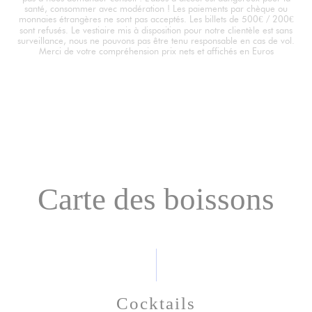
santé, consommer avec modération ! Les paiements par chèque ou
monnaies étrangères ne sont pas acceptés. Les billets de 500€ / 200€
sont refusés. Le vestiaire mis à disposition pour notre clientèle est sans
surveillance, nous ne pouvons pas être tenu responsable en cas de vol.
Merci de votre compréhension prix nets et affichés en Euros
Carte des boissons
Cocktails