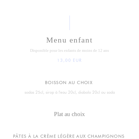
Menu enfant
Disponible pour les enfants de moins de 12 ans
13,00 EUR
BOISSON AU CHOIX
sodas 25cl, sirop à l'eau 20cl, diabolo 20cl ou soda
Plat au choix
PÂTES À LA CRÈME LÉGÈRE AUX CHAMPIGNONS