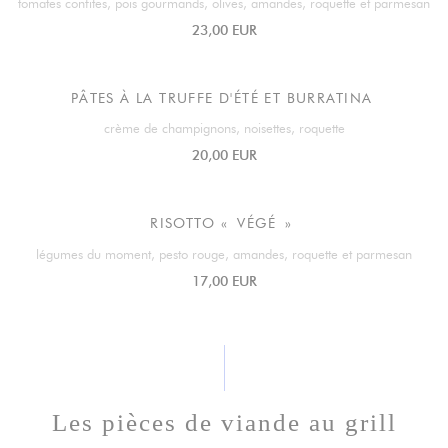
tomates confites, pois gourmands, olives, amandes, roquette et parmesan
23,00 EUR
PÂTES À LA TRUFFE D'ÉTÉ ET BURRATINA
crème de champignons, noisettes, roquette
20,00 EUR
RISOTTO « VÉGÉ »
légumes du moment, pesto rouge, amandes, roquette et parmesan
17,00 EUR
Les pièces de viande au grill