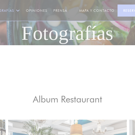
GRAFÍAS
OPINIONES
PRENSA
MAPA Y CONTACTO
RESER
((ABRE EN UNA NUEVA VENTANA))
Fotografías
Album Restaurant