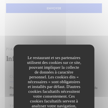
PIANOGRILL
STEAK HOUSE
STRASBOURG
Infos pratiques
Le restaurant et ses partenaires
utilisent des cookies sur ce site,
pouvant impliquer la collecte
de données à caractère
CUISINE
personnel. Les cookies dits «
nécessaires » sont obligatoires
et installés par défaut. D'autres
Produits Locaux , Produits frais, Produits régionaux, Cuisine du
cookies facultatifs nécessitent
marché, Viandes et grillades
votre consentement. Ces
cookies facultatifs servent à
analyser votre navigation,
TYPE DE RESTAURANT