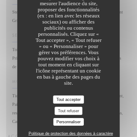
mesurer l'audience du site,
proposer des fonctionnalités
Steak house, Restaurant Français, Bistrot - Brasserie, Restaurant
(ex : en lien avec les réseaux
Grill
sociaux) ou afficher des
publicités ou contenus
personnalisés. Cliquez sur «
SERVICES
Tout accepter », « Tout refuser
» ou « Personnaliser » pour
Toilettes et accès adaptés aux personnes à mobilité réduite,
gérer vos préférences. Vous
pouvez modifier vos choix à
Privatisation, Climatisé, Wifi Gratuit, Terrasse couverte, Repas
tout moment en cliquant sur
de groupes
l'icône représentant un cookie
en bas à gauche des pages du
MOYENS DE PAIEMENT
site.
Ticket restaurant dématérialisé, Sans Contact, Ticket Restaurant,
Tout accepter
Paiement Sans Contact, Monéo, Eurocard/Mastercard, Titres
Tout refuser
restaurant, Espèces, Visa, Chèques Vacances, American Express,
Carte Bleue
Personnaliser
Politique de protection des données à caractère
ACCÈS