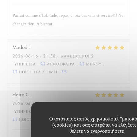
Parfait comme d'habitude, repas, choix des vins et service!!! Ne
changez rien. A bientot
Madoé
J
2026-06-16
- 21:30 - ΚΑΛΕΣΜΈΝΟΙ 2
ΥΠΗΡΕΣΊΑ
:
5
/5
ΑΤΜΌΣΦΑΙΡΑ
:
5
/5
ΜΕΝΟΎ
:
5
/5
ΠΟΙΌΤΗΤΑ / ΤΙΜΉ
:
5
/5
claire
C
2026-06-17
- 12:15 - ΚΑΛΕΣΜΈΝΟΙ 3
ΥΠΗΡΕΣΊΑ
:
5
/5
ΑΤΜΌΣΦΑΙΡΑ
:
5
/5
ΜΕΝΟΎ
:
Ο ιστότοπος αυτός χρησιμοποιεί "μπισκ
5
/5
ΠΟΙΌΤΗΤΑ / ΤΙΜΉ
:
5
/5
(cookies) και σας επιτρέπει να ελέγξετε
θέλετε να ενεργοποιήσετε