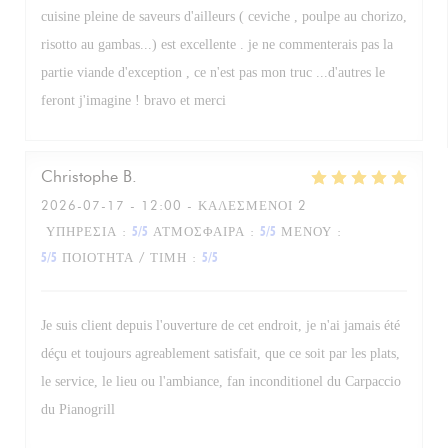
cuisine pleine de saveurs d'ailleurs ( ceviche , poulpe au chorizo,
risotto au gambas...) est excellente . je ne commenterais pas la
partie viande d'exception , ce n'est pas mon truc ...d'autres le
feront j'imagine ! bravo et merci
Christophe
B
2026-07-17
- 12:00 - ΚΑΛΕΣΜΈΝΟΙ 2
ΥΠΗΡΕΣΊΑ
:
5
/5
ΑΤΜΌΣΦΑΙΡΑ
:
5
/5
ΜΕΝΟΎ
:
5
/5
ΠΟΙΌΤΗΤΑ / ΤΙΜΉ
:
5
/5
Je suis client depuis l'ouverture de cet endroit, je n'ai jamais été
déçu et toujours agreablement satisfait, que ce soit par les plats,
le service, le lieu ou l'ambiance, fan inconditionel du Carpaccio
du Pianogrill