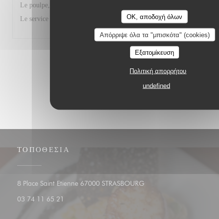
Le poulpe, le ceviché, le risotto aux gambas, tout était parfait.
OK, αποδοχή όλων
Le service également.
Απόρριψε όλα τα "μπισκότα" (cookies)
Εξατομίκευση
1
2
3
Πολιτική απορρήτου
undefined
ΤΟΠΟΘΕΣΊΑ
((ανοίγει σε νέο παράθυρο)
8 Place Saint Etienne 67000 STRASBOURG
03 74 11 65 21