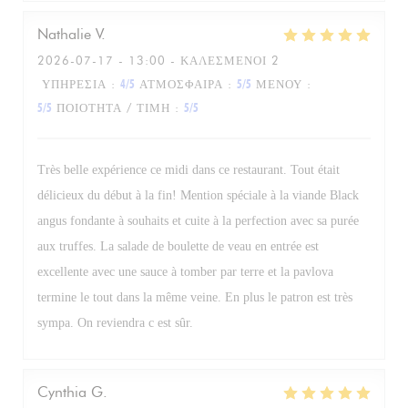
Nathalie
V
2026-07-17
- 13:00 - ΚΑΛΕΣΜΈΝΟΙ 2
ΥΠΗΡΕΣΊΑ
:
4
/5
ΑΤΜΌΣΦΑΙΡΑ
:
5
/5
ΜΕΝΟΎ
:
5
/5
ΠΟΙΌΤΗΤΑ / ΤΙΜΉ
:
5
/5
Très belle expérience ce midi dans ce restaurant. Tout était
délicieux du début à la fin! Mention spéciale à la viande Black
angus fondante à souhaits et cuite à la perfection avec sa purée
aux truffes. La salade de boulette de veau en entrée est
excellente avec une sauce à tomber par terre et la pavlova
termine le tout dans la même veine. En plus le patron est très
sympa. On reviendra c est sûr.
Cynthia
G