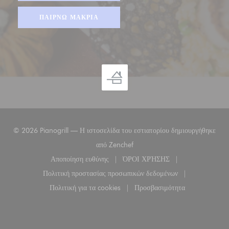
ΠΑΊΡΝΩ ΜΑΚΡΙΆ
© 2026 Pianogrill — Η ιστοσελίδα του εστιατορίου δημιουργήθηκε
((ανοίγει σε νέο παράθυρο))
από
Zenchef
Αποποίηση ευθύνης
ΌΡΟΙ ΧΡΉΣΗΣ
((ανοίγει σε νέο παράθυρο))
((ανοίγει σε νέο παράθυρο
Πολιτική προστασίας προσωπικών δεδομένων
((ανοίγει σε νέο παράθυρο))
Πολιτική για τα cookies
Προσβασιμότητα
((ανοίγει σε νέο παράθυρο))
((ανοίγει σε νέο παράθυ