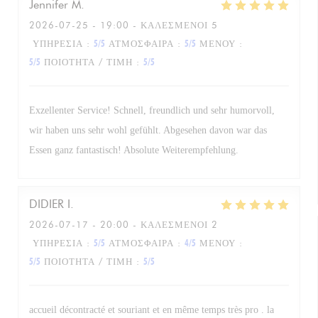
Jennifer
M
2026-07-25
- 19:00 - ΚΑΛΕΣΜΈΝΟΙ 5
ΥΠΗΡΕΣΊΑ
:
5
/5
ΑΤΜΌΣΦΑΙΡΑ
:
5
/5
ΜΕΝΟΎ
:
5
/5
ΠΟΙΌΤΗΤΑ / ΤΙΜΉ
:
5
/5
Exzellenter Service! Schnell, freundlich und sehr humorvoll,
wir haben uns sehr wohl gefühlt. Abgesehen davon war das
Essen ganz fantastisch! Absolute Weiterempfehlung.
DIDIER
I
2026-07-17
- 20:00 - ΚΑΛΕΣΜΈΝΟΙ 2
ΥΠΗΡΕΣΊΑ
:
5
/5
ΑΤΜΌΣΦΑΙΡΑ
:
4
/5
ΜΕΝΟΎ
:
5
/5
ΠΟΙΌΤΗΤΑ / ΤΙΜΉ
:
5
/5
accueil décontracté et souriant et en même temps très pro . la