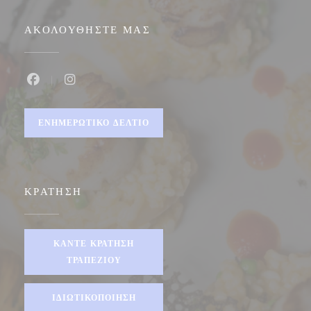
ΑΚΟΛΟΥΘΉΣΤΕ ΜΑΣ
Facebook ((ανοίγει σε νέο παράθυρο))
Instagram ((ανοίγει σε νέο παράθυρο))
ΕΝΗΜΕΡΩΤΙΚΌ ΔΕΛΤΊΟ
ΚΡΆΤΗΣΗ
ΚΆΝΤΕ ΚΡΆΤΗΣΗ
ΤΡΑΠΕΖΙΟΎ
ΙΔΙΩΤΙΚΟΠΟΊΗΣΗ