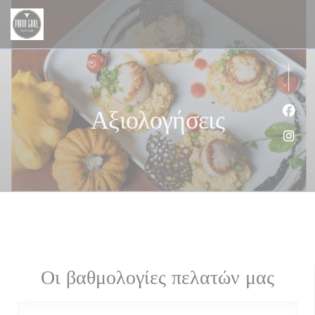
Πίνακας διαχείρισης "Μπισκότων" (Cookies)
Αξιολογήσεις
Face
Inst
Οι βαθμολογίες πελατών μας