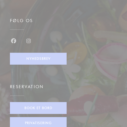
FØLG OS
Facebook ((åbner i et nyt vindue))
Instagram ((åbner i et nyt vindue))
NYHEDSBREV
RESERVATION
BOOK ET BORD
PRIVATISERING