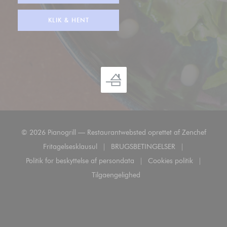
KLIK & HENT
((åbner
© 2026 Pianogrill — Restaurantwebsted oprettet af
Zenchef
Fritagelsesklausul
BRUGSBETINGELSER
((åbner i et nyt vindue))
((åbner i et nyt vindue))
Politik for beskyttelse af persondata
Cookies politik
((åbner i et nyt vindue))
((åbner i et nyt 
Tilgaengelighed
((åbner i et nyt vindue))