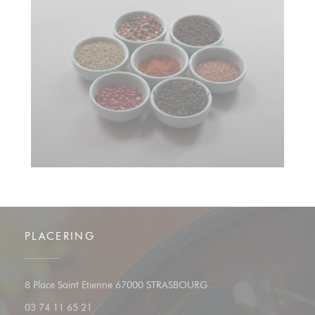
PLACERING
((åbner i et nyt vindue))
8 Place Saint Etienne 67000 STRASBOURG
03 74 11 65 21