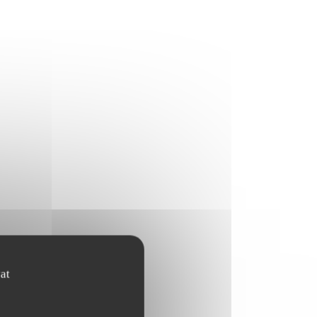
at
E
10,00 EUR