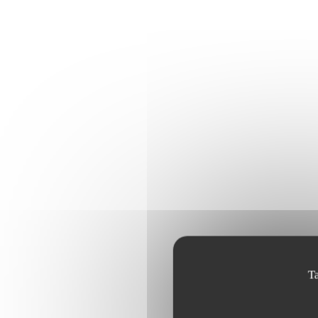
T
SALADE MEATBALL (
romaine, tomates confites