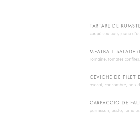
TARTARE DE RUMST
coupé couteau, jaune d’oeu
MEATBALL SALADE (
romaine, tomates confites
CEVICHE DE FILET 
avocat, concombre, noix de
CARPACCIO DE FAU
parmesan, pesto, tomates co