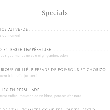
Specials
UCE AJI VERDE
es du moment
 EN BASSE TEMPÉRATURE
e pois gourmands au soja et gingembre, udon
ÉRIQUE GRILLÉ, PIPERADE DE POIVRONS ET CHORIZO
re à la truffe, jus corsé
LLES EN PERSILLADE
rre truffée, réduction de vin blanc, pousses d'épinard
 DE VEAU, TOMATES CONFITES, OLIVES, PESTO,