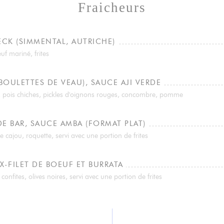
Fraicheurs
ECK (SIMMENTAL, AUTRICHE)
f mariné, frites
BOULETTES DE VEAU), SAUCE AJI VERDE
, pois chiches, pickles d'oignons rouges, concombre, pomme
DE BAR, SAUCE AMBA (FORMAT PLAT)
 cajou, roquette, servi avec une portion de frites
X-FILET DE BOEUF ET BURRATA
nfites, olives noires, servi avec une portion de frites