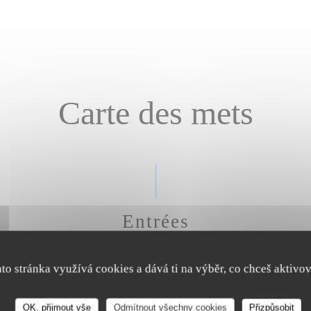
Carte des mets
Entrées
ato stránka využívá cookies a dává ti na výběr, co chceš aktivov
BOULETTES DE VEAU FAITES MAISON), SAUCE AJI VERD
, pois chiches, pickles d'oignons rouges, concombre, pomme
OK, přijmout vše
Odmítnout všechny cookies
Přizpůsobit