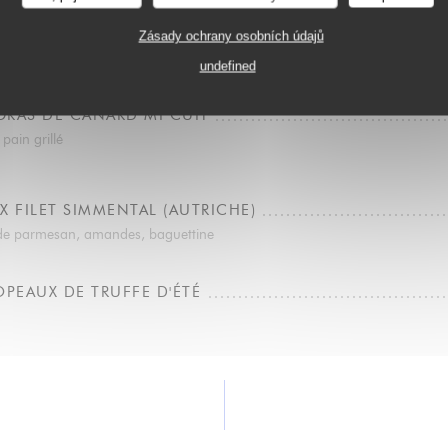
DE BAR, SAUCE AMBA
Zásady ochrany osobních údajů
ombre, noix de cajou, roquette
undefined
GRAS DE CANARD MI CUIT
 pain grillé
X FILET SIMMENTAL (AUTRICHE)
x de parmesan, amandes, baguettine
OPEAUX DE TRUFFE D'ÉTÉ