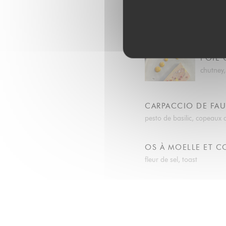
CEVICHE DE FILET 
suprêmes d'agrumes, conc
FOIE 
chutney,
CARPACCIO DE FAU
pesto de basilic, copeau
OS À MOELLE ET C
fleur de sel, toast