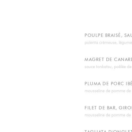
POULPE BRAISÉ, SA
polenta crémeuse, légum
MAGRET DE CANARD
sauce tonkatsu, poêlée d
PLUMA DE PORC IB
mousseline de pomme de ter
FILET DE BAR, GIRO
mousseline de pomme de te
TAGLIATA D'ONGLET