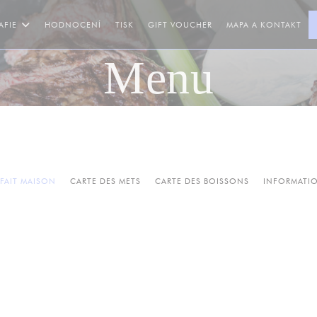
((OTEVŘE SE V NOVÉM O
AFIE
HODNOCENÍ
TISK
GIFT VOUCHER
MAPA A KONTAKT
Menu
 FAIT MAISON
CARTE DES METS
CARTE DES BOISSONS
INFORMATI