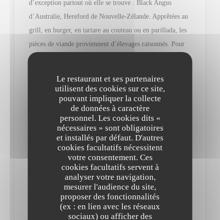
d’exception partout où elle se trouve : Black Angus
d’Australie, Hereford de Nouvelle-Zélande. Apprêtées au
grill, en burger, en tartare au couteau ou en parillada, les
pièces de viande proviennent d’élevages raisonnés. Pour
escorter ces belles persillées, optez pour l’un des
nombreux vins proposés chaque jour au verre et une
Le restaurant et ses partenaires
profusion de sauces…
utilisent des cookies sur ce site,
pouvant impliquer la collecte
de données à caractère
Les nouveautés ? Noire de Baltique maturée 45 jours puis
personnel. Les cookies dits «
fumée au bois de hêtre ou autre magret de canard et figues
nécessaires » sont obligatoires
et installés par défaut. D'autres
rôties, déclinaison de butternut et sauce Albufera (porto/
cookies facultatifs nécessitent
foie gras)… Et si vous ne concevez les vaches qu’au pré,
votre consentement. Ces
cookies facultatifs servent à
goûtez le risotto ou les Saint-Jacques snackées.
analyser votre navigation,
mesurer l'audience du site,
La formule du jour est soignée (malgré son appétence
proposer des fonctionnalités
(ex : en lien avec les réseaux
pour la viande, le chef sait causer aux légumes et les
sociaux) ou afficher des