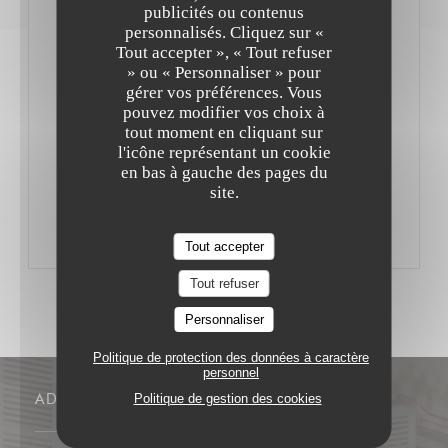
desserts sont fait maison). Que dire de plus ? Ah, si ! Les
publicités ou contenus
personnalisés. Cliquez sur «
fauteuils sont confortables et le service aimable.
Tout accepter », « Tout refuser
Passez donc au grill !
» ou « Personnaliser » pour
gérer vos préférences. Vous
pouvez modifier vos choix à
Par JiBé Matthieu
tout moment en cliquant sur
l'icône représentant un cookie
en bas à gauche des pages du
((OUVRE UNE NOUVELLE FENÊTRE))
LIRE L'ARTICLE
site.
Tout accepter
Tout refuser
Personnaliser
Politique de protection des données à caractère
personnel
ADRESSE
Politique de gestion des cookies