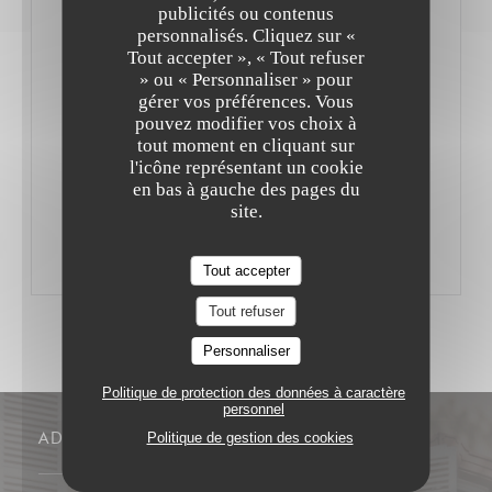
desserts sont fait maison). Que dire de plus ? Ah, si ! Les
publicités ou contenus
personnalisés. Cliquez sur «
fauteuils sont confortables et le service aimable.
Tout accepter », « Tout refuser
Passez donc au grill !
» ou « Personnaliser » pour
gérer vos préférences. Vous
pouvez modifier vos choix à
Par JiBé Matthieu
tout moment en cliquant sur
l'icône représentant un cookie
en bas à gauche des pages du
((OUVRE UNE NOUVELLE FENÊTRE))
LIRE L'ARTICLE
site.
Tout accepter
Tout refuser
Personnaliser
Politique de protection des données à caractère
personnel
ADRESSE
Politique de gestion des cookies