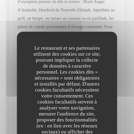
d’exception partout où elle se trouve : Black Angus
d’Australie, Hereford de Nouvelle-Zélande. Apprêtées au
grill, en burger, en tartare au couteau ou en parillada, les
pièces de viande proviennent d’élevages raisonnés. Pour
escorter ces belles persillées, optez pour l’un des
nombreux vins proposés chaque jour au verre et une
Le restaurant et ses partenaires
profusion de sauces…
utilisent des cookies sur ce site,
pouvant impliquer la collecte
de données à caractère
Les nouveautés ? Noire de Baltique maturée 45 jours puis
personnel. Les cookies dits «
fumée au bois de hêtre ou autre magret de canard et figues
nécessaires » sont obligatoires
et installés par défaut. D'autres
rôties, déclinaison de butternut et sauce Albufera (porto/
cookies facultatifs nécessitent
foie gras)… Et si vous ne concevez les vaches qu’au pré,
votre consentement. Ces
cookies facultatifs servent à
goûtez le risotto ou les Saint-Jacques snackées.
analyser votre navigation,
mesurer l'audience du site,
La formule du jour est soignée (malgré son appétence
proposer des fonctionnalités
(ex : en lien avec les réseaux
pour la viande, le chef sait causer aux légumes et les
sociaux) ou afficher des