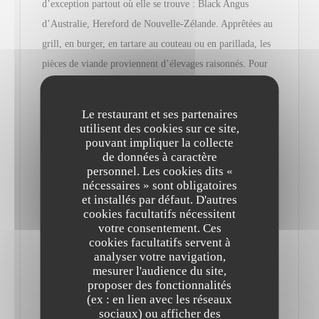
d’exception partout où elle se trouve : Black Angus
d’Australie, Hereford de Nouvelle-Zélande. Apprêtées au
grill, en burger, en tartare au couteau ou en parillada, les
pièces de viande proviennent d’élevages raisonnés. Pour
escorter ces belles persillées, optez pour l’un des
nombreux vins proposés chaque jour au verre et une
Le restaurant et ses partenaires
profusion de sauces…
utilisent des cookies sur ce site,
pouvant impliquer la collecte
de données à caractère
Les nouveautés ? Noire de Baltique maturée 45 jours puis
personnel. Les cookies dits «
fumée au bois de hêtre ou autre magret de canard et figues
nécessaires » sont obligatoires
et installés par défaut. D'autres
rôties, déclinaison de butternut et sauce Albufera (porto/
cookies facultatifs nécessitent
foie gras)… Et si vous ne concevez les vaches qu’au pré,
votre consentement. Ces
cookies facultatifs servent à
goûtez le risotto ou les Saint-Jacques snackées.
analyser votre navigation,
mesurer l'audience du site,
La formule du jour est soignée (malgré son appétence
proposer des fonctionnalités
(ex : en lien avec les réseaux
pour la viande, le chef sait causer aux légumes et les
sociaux) ou afficher des