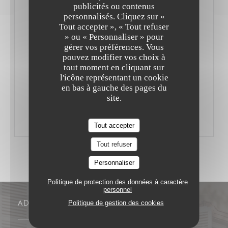
desserts sont fait maison). Que dire de plus ? Ah, si ! Les
publicités ou contenus
personnalisés. Cliquez sur «
fauteuils sont confortables et le service aimable.
Tout accepter », « Tout refuser
Passez donc au grill !
» ou « Personnaliser » pour
gérer vos préférences. Vous
pouvez modifier vos choix à
Par JiBé Matthieu
tout moment en cliquant sur
l'icône représentant un cookie
en bas à gauche des pages du
((OUVRE UNE NOUVELLE FENÊTRE))
LIRE L'ARTICLE
site.
Tout accepter
Tout refuser
Personnaliser
Politique de protection des données à caractère
personnel
ADRESSE
Politique de gestion des cookies